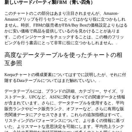
新しいサードパーティ製FBM（青い四角）
このチャートのこの部分はあまり注目されませんが、Amazon-
Amazonフリップを行うセラーにとってはかなり役に立つかもしれ
ません。時折、FBMの販売者がFBA/Buy Boxの価格設定よりもはる
かに安い価格で商品を提供しているのを見かけることがありま
す。このインジケーターをチェックすることは、この種のフリッ
ピングを行う書店にとって非常に役に立つかもしれません。.
高度なデータテーブルを使ったチャートの相
互参照
Keepaチャートの構成要素についてはすでに説明したが、それに付
随するDataテーブルについてはまだ触れていない。.
データテーブルには、ブランドの詳細、カテゴリー、サイズ、リ
ストデータ、UPCなど、ASINに関するすべての関連データと情報
が含まれています。さらに、データテーブルを使用すると、平均
販売ランクやピーク販売ランク、オファーなど、さらに有用な販
売関連データにアクセスできます。これらの追加指標はすべて、
リスティングのパフォーマンスについて、より多くの情報に基づ
いた、よりスマートな意思決定を可能にします。平均売上ランク