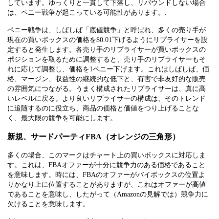
しています。ゆっくりと一貫して下落し、リバウンドしない場合
は、ペニー戦争が起こっている可能性があります。.
ペニー戦争は、しばしば「底値競争」と呼ばれ、多くの売り手が
現在の買いボックスの価格を$0.01下げるようにリプライサーを設
定すると発生します。各売り手のリプライサーが買いボックスの
ポジションを取るために調整すると、売り手のリプライサーもそ
れに応じて調整し、価格を1ペニー下げます。これはしばしば、価
格、マージン、収益性の継続的な低下と、有害で非友好的な販売
の雰囲気につながる。うまく構成されたリプライサーは、真に高
いレベルに戻る。より良いリプライサーの構成は、そのトレンド
に追随するのに役立ち、商品の価格と価値をつり上げることな
く、最大限の競争を可能にします。.
新規、サードパーティFBA（オレンジの三角形）
多くの場合、このマークはチャート上の買いボックスに対応しま
す。これは、FBAオファーが十分に競争力のある価格であること
を意味します。時には、FBAのオファーがバイボックスの位置よ
りかなり上に位置することがありますが、これはオファーが高値
であることを意味し、したがって（Amazonの見解では）競争力に
欠けることを意味します。.