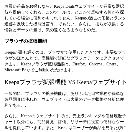
お買い得品をお探しなら、Keepa Dealsウェブサイトが豊富な選択
肢を提供してくれる。このツールは、どこかで反転する何かを探
している場合に便利かもしれません。Keepaの過去の価格とランク
追跡を反映した機能は言うまでもない。さらに、彼らが収集する
情報とデータの量は、気の遠くなるようなものだ。.
ブラウザの拡張機能
Keepaが最も輝くのは、ブラウザで使用したときです。主要なブラ
ウザのほとんどで、高性能で詳細なグラフとデータにアクセスで
きます。Keepaブラウザ拡張機能は、Firefox、Chrome、Opera、
Microsoft Edgeでご利用いただけます。.
Keepaブラウザ拡張機能 VS Keepaウェブサイト
一般的に、ブラウザの拡張機能は、ありふれた日常業務や簡単な
製品調査に使われ、ウェブサイトは大量のデータ収集や分析に便
利である。.
さらに、Keepaのウェブサイトでは、売上ランキングや価格履歴チ
ャート以外にも、商品発見、評価、リサーチに役立つ便利なツー
ルを提供しています。また、Keepaはユーザーが商品を見るたびに