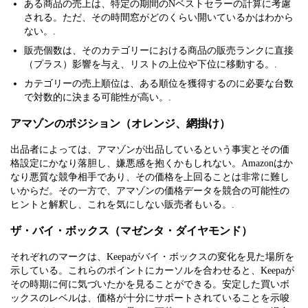
ある商品の売上は、特定の期間のNベストセラーの計算に考慮
される。ただ、その時間窓がどのくらい開いているかはわから
ない。.
販売個数は、そのカテゴリーにおける商品の販売ランクに直接
（プラス）影響を与え、リストの上位や下位に移動する。.
カテゴリーの売上順位は、ある順位を獲得するのに必要な台数
で対数的に決まる可能性が高い。.
アマゾンのポジション（オレンジ、網掛け）
出品者によっては、アマゾンが出品しているという事実とその価
格設定にかなり落胆し、嫌悪感を抱くかもしれない。Amazonはか
なり悪質な競争相手であり、その価格を上回ることは非常に難し
いからだ。その一方で、アマゾンの価格データを競合の可能性の
ヒントと解釈し、これを気にしない販売者もいる。.
ザ・バイ・ボックス（マゼンタ・ダイヤモンド）
それぞれのマークは、Keepaがバイ・ボックスの変化を見た場所を
示している。これらのポイントにカーソルを合わせると、Keepaが
その時期に何に気づいたかを見ることができる。安定した買いボ
ックスのレベルは、価格が十分にサポートされていることを示唆