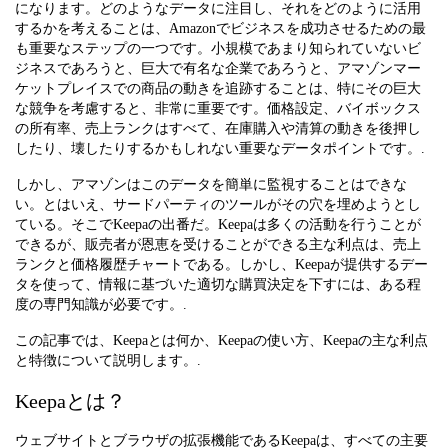
になります。どのようなデータに注目し、それをどのように活用
するかを考えることは、Amazonでビジネスを成功させるための最
も重要なステップの一つです。小規模であまり知られていないビ
ジネスであろうと、巨大で有名な企業であろうと、アマゾンマー
ケットプレイスでの商品の動きを追跡することは、特にその巨大
な競争を考慮すると、非常に重要です。価格設定、バイボックス
の所有率、売上ランクはすべて、在庫購入や清算の動きを後押し
したり、壊したりするかもしれない重要なデータポイントです。.
しかし、アマゾンはこのデータを簡単に監視することはできな
い。とはいえ、サードパーティのツールがその穴を埋めようとし
ている。そこでKeepaの出番だ。Keepaは多くの活動を行うことが
できるが、販売者が恩恵を受けることができる主な利点は、売上
ランクと価格履歴チャートである。しかし、Keepaが提供するデー
タを使って、情報に基づいた適切な購買決定を下すには、ある程
度の専門知識が必要です。.
この記事では、Keepaとは何か、Keepaの使い方、Keepaの主な利点
と特徴について説明します。.
Keepaとは？
ウェブサイトとブラウザの拡張機能であるKeepaは、すべての主要