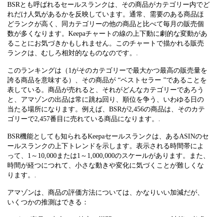
BSRとも呼ばれるセールスランクは、その商品がカテゴリー内でど
れだけ人気があるかを反映しています。通常、需要のある商品ほ
どランクが高く、同カテゴリーの他の商品と比べて毎月の販売個
数が多くなります。Keepaチャートの線の上下動に劇的な変動があ
ることにお気づきかもしれません。このチャートで描かれる販売
ランクは、むしろ相対的なものなのです。.
このランキングは（1がそのカテゴリーで最大かつ最高の販売量を
誇る商品を意味する）、その商品が “ベストセラー ”であることを
表している。商品が売れると、それがどんなカテゴリーであろう
と、アマゾンの出品は常に跳ね回り、順位を争う、いわゆる日の
当たる場所になります。例えば、BSRが2,456の商品は、そのカテ
ゴリーで2,457番目に売れている商品になります。.
BSR機能としても知られるKeepaセールスランクは、あるASINのセ
ールスランクの上下トレンドを示します。表示される時間帯によ
って、1～10,000または1～1,000,000のスケールがあります。また、
時間が経つにつれて、小さな動きや変化に気づくことが難しくな
ります。.
アマゾンは、商品の評価方法については、かなりいい加減だが、
いくつかの推測はできる：