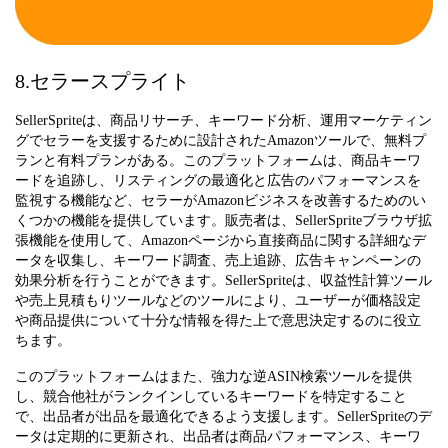
8.セラースプライト
SellerSpriteは、商品リサーチ、キーワード分析、運用マーケティン
グでセラーを支援するために設計されたAmazonツールで、無料プ
ランと有料プランがある。このプラットフォームは、商品キーワ
ードを追跡し、リスティングの最適化と広告のパフォーマンスを
監視する機能など、セラーがAmazonビジネスを改善するためのい
くつかの機能を提供しています。販売者は、SellerSpriteブラウザ拡
張機能を使用して、Amazonページから直接商品に関する詳細なデ
ータを収集し、キーワード調査、売上追跡、広告キャンペーンの
効果分析を行うことができます。SellerSpriteは、収益性計算ツール
や売上見積もりツールなどのツールにより、ユーザーが価格設定
や商品提供について十分な情報を得た上で意思決定するのに役立
ちます。
このプラットフォームはまた、強力な逆ASIN検索ツールを提供
し、競合他社がランクインしているキーワードを特定すること
で、出品者が出品を最適化できるよう支援します。SellerSpriteのデ
ータは定期的に更新され、出品者は商品パフォーマンス、キーワ