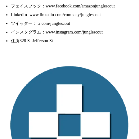
フェイスブック：www.facebook.com/amazonjunglescout
LinkedIn: www.linkedin.com/company/junglescout
ツイッター： x.com/junglescout
インスタグラム：www.instagram.com/junglescout_
住所328 S. Jefferson St.