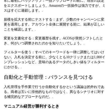
常に最初にバックアップ：一括アップロードの前に、現在の設定
をエクスポートしましょう。Amazonの一括操作は強力ですが、ミ
スはすぐに連鎖します。.
規模を拡大する前にテストする：まず、少数のキャンペーンに変
更を適用します。アカウント全体に展開する前に、結果が正しい
ことを確認します。.
変更を文書化する：変更履歴を残す。ACOSが突然シフトしたと
き、何がいつ調整されたのかを知りたいでしょう。.
フィルターを使う：すべてのキーワードを一律に調整してはいけ
ない。入札を決定する前に、少なくとも10クリックまたは1,000イ
ンプレッションなど、意味のあるデータのしきい値をフィルター
にかける。.
自動化と手動管理：バランスを見つける
入札管理を手作業で行うか自動化するかという議論は的外れであ
る。両者は互いに排他的なものではなく、異なるシナリオに対す
る補完的なアプローチなのだ。.
マニュアル経営が勝利するとき