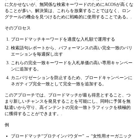
に欠かせないが、無関係な検索キーワードのためにACOSが高くな
ることが多い。解決策は、これらを放棄することではなく、ロン
グテールの機会を見つけるために戦略的に使用することである。.
そのプロセス
ブロードマッチキーワードを適度な入札額で運用する
検索語句レポートから、パフォーマンスの高い完全一致のバリ
エーションを毎週探し出す
これらの完全一致キーワードを入札単価の高い専用キャンペー
ンに追加する。
カニバリゼーションを防止するため、ブロードキャンペーンに
ネガティブ完全一致として完全一致を追加する。
このアプローチでは、ブロードマッチが最も得意とすること、つ
まり新しいチャンスを発見することを可能にし、同時に予算を無
駄遣いから守り、高インテントの完全一致トラフィックを積極的
に獲得することができます。.
例
ブロードマッチ“プロテインパウダー” → “女性用オーガニック