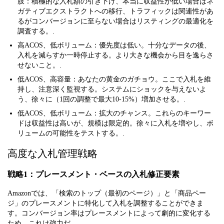
肢：積極的な入札額の引き下げ、本当に収益性が低い場合はネ
ガティブエクストラクトへの移行、トラフィックは関連性があ
るがコンバージョンに至らない場合はリスティングの最適化を
調査する。.
高ACOS、低ボリューム：優先度は低い。十分なデータの後、
入札を減らすか一時停止する。より大きな機会から目を逸らさ
せないこと。.
低ACOS、高容量：あなたの黄金のガチョウ。ここで入札を維
持し、注意深く監視する。システムにショックを与えないよ
う、徐々に（1回の調整で最大10-15%）増加させる。.
低ACOS、低ボリューム：拡大のチャンス。これらのキーワー
ドは収益性は高いが、規模は限定的。徐々に入札を増やし、ボ
リュームの可能性をテストする。.
高度な入札管理戦略
戦略1：プレースメント・ベースの入札修正要素
Amazonでは、「検索のトップ（最初のページ）」と「商品ペー
ジ」のプレースメントに特化して入札を調整することができま
す。コンバージョン率はプレースメントによって劇的に変化する
ため、これは強力だ。.