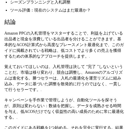
シーズンプランニングと入札調整
ツール評価：現在のシステムはまだ最適か？
結論
Amazon PPCの入札管理をマスターすることで、利益を上げている
出品者と現金を浪費している出品者を分けることができます。基
本的なACOS計算式から高度なプレースメント最適化まで、このガ
イドに掲載されている戦略は、低コストでより多くの売上を獲得
するための体系的なアプローチを提供します。.
覚えておいてほしいのは、入札管理は決して “完了 ”しないという
ことだ。市場は移り変わり、競合は調整し、Amazonのアルゴリズ
ムは進化する。勝つセラーは、入札の最適化を運営リズムに組み
込み、データに基づいた調整を散発的に行うのではなく、一貫し
て行うセラーです。.
キャンペーンを手作業で管理しようが、自動化ツールを探そう
が、原則は変わらない：数値を把握し、データを成熟させる時間
を与え、低ACOSだけでなく収益性の高い成長のために常に最適化
する。.
このガイドにある戦略を1つ始める。それを完全に実行する。結果