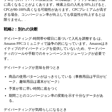
に高くなることがよくあります。検索上位の入札を50%上げると、
CPCが80-100%高くなる可能性があります。CPCプレミアムが高す
ぎる場合、コンバージョン率が向上しても収益性が向上するとは
限りません。.
戦略2：別れの決断
デイパーティング-時間帯や曜日に基づいて入札を調整する-は、
Amazon PPCコミュニティで論争の的になっています。Amazonはネ
イティブのデイパーティングを提供していないため、サードパー
ティのツールや手動でのキャンペーンスケジューリングが必要で
す。.
デイパーティングが意味を持つとき
商品の使用パターンがはっきりしている（事務用品は平日がピ
ーク、趣味用品は週末がピーク）
予算が常に早い時間に底をつく
期間ごとのコンバージョン率の変動を示す十分なデータがあ
る。
デイパーティングが気晴らしになるとき