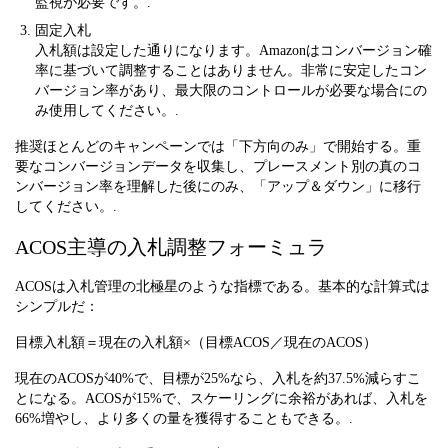
監視が必要です。.
固定入札
入札額は設定した通りになります。Amazonはコンバージョン確
率に基づいて調整することはありません。非常に安定したコン
バージョン率があり、最大限のコントロールが必要な場合にの
み使用してください。.
推奨ほとんどのキャンペーンでは「下方向のみ」で開始する。重
要なコンバージョンデータを収集し、プレースメント別の真のコ
ンバージョン率を理解した後にのみ、「アップ＆ダウン」に移行
してください。.
ACOS主導の入札調整フォーミュラ
ACOSは入札管理の北極星のような指標である。基本的な計算式は
シンプルだ：
目標入札額＝現在の入札額×（目標ACOS／現在のACOS）
現在のACOSが40%で、目標が25%なら、入札を約37.5%減らすこ
とになる。ACOSが15%で、スケーリングに余裕があれば、入札を
66%増やし、より多くの量を獲得することもできる。.