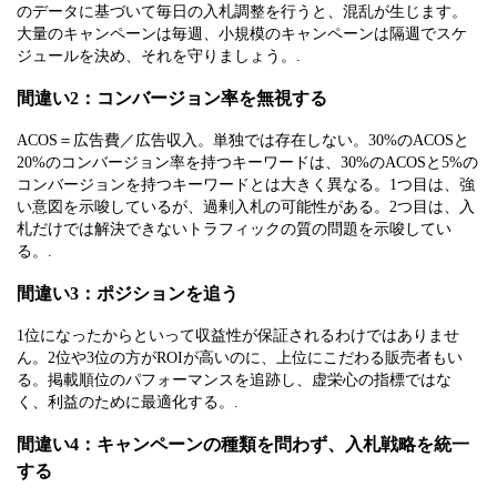
のデータに基づいて毎日の入札調整を行うと、混乱が生じます。
大量のキャンペーンは毎週、小規模のキャンペーンは隔週でスケ
ジュールを決め、それを守りましょう。.
間違い2：コンバージョン率を無視する
ACOS＝広告費／広告収入。単独では存在しない。30%のACOSと
20%のコンバージョン率を持つキーワードは、30%のACOSと5%の
コンバージョンを持つキーワードとは大きく異なる。1つ目は、強
い意図を示唆しているが、過剰入札の可能性がある。2つ目は、入
札だけでは解決できないトラフィックの質の問題を示唆してい
る。.
間違い3：ポジションを追う
1位になったからといって収益性が保証されるわけではありませ
ん。2位や3位の方がROIが高いのに、上位にこだわる販売者もい
る。掲載順位のパフォーマンスを追跡し、虚栄心の指標ではな
く、利益のために最適化する。.
間違い4：キャンペーンの種類を問わず、入札戦略を統一
する