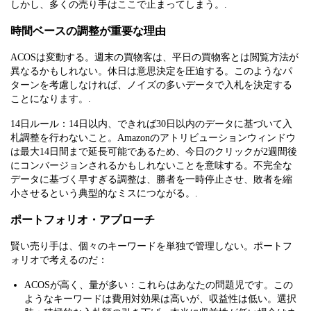
しかし、多くの売り手はここで止まってしまう。.
時間ベースの調整が重要な理由
ACOSは変動する。週末の買物客は、平日の買物客とは閲覧方法が
異なるかもしれない。休日は意思決定を圧迫する。このようなパ
ターンを考慮しなければ、ノイズの多いデータで入札を決定する
ことになります。.
14日ルール：14日以内、できれば30日以内のデータに基づいて入
札調整を行わないこと。Amazonのアトリビューションウィンドウ
は最大14日間まで延長可能であるため、今日のクリックが2週間後
にコンバージョンされるかもしれないことを意味する。不完全な
データに基づく早すぎる調整は、勝者を一時停止させ、敗者を縮
小させるという典型的なミスにつながる。.
ポートフォリオ・アプローチ
賢い売り手は、個々のキーワードを単独で管理しない。ポートフ
ォリオで考えるのだ：
ACOSが高く、量が多い：これらはあなたの問題児です。この
ようなキーワードは費用対効果は高いが、収益性は低い。選択