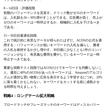
8～14日目：評価段階
初期のパフォーマンスを見直す。クリック数がゼロのキーワード
は、入札額を20～30%増やすことができる。広告費が高く、売上が
ゼロのキーワードは一時停止するか、積極的に入札を下げるべき
である。.
15～30日目最適化段階
これで統計的に有意なデータが得られたはずだ。ACOSの公式を適
用する：パフォーマンスが低いキーワードの入札を減らし、勝者
の入札を維持するか少し増やす。30日後に少なくとも1件のコンバ
ージョンがなく、有意義な費用を費やしているキーワードは一時
停止すべきである。.
重要な洞察テスト段階ではACOSだけでキーワードを判断しないこ
と。週目に40%のACOSがあったキーワードは、Amazonのアルゴリ
ズムが適切な買い物客に広告を表示するよう学習するにつれ、20%
に落ち着くかもしれない。キーワードをカットする前に成熟させ
る時間を与えましょう。.
戦略4：ロングテール拡大戦略
ブロードマッチやフレーズマッチのキーワードはディスカバリー