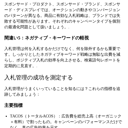
スポンサード・プロダクト、スポンサード・ブランド、スポンサ
ード・ディスプレイでは、オークションの動きやコンバージョン
のパターンが異なる。商品に有効な入札戦略は、ブランドでは失
敗する可能性があります。それぞれのキャンペーンタイプを個別
の最適化問題として扱いましょう。.
間違い5：ネガティブ・キーワードの軽視
入札管理は何を入札するかだけでなく、何を除外するかも重要で
す。しっかりとしたネガティブキーワード戦略は無駄な出費を減
らし、ポジティブ入札の効率を向上させる。検索語句レポートを
定期的に見直す。.
入札管理の成功を測定する
入札管理がうまくいっていることを知るには？これらの指標を追
跡してみましょう：
主要指標
TACOS（トータルACOS）：広告費を総売上高（オーガニック
＋有料）で割ったもの。キャンペーンのパフォーマンスだけで
なく、真の広告効率を示す。.