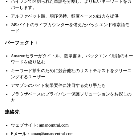
ハイフンで区切られた単語を分割し、より広いキーワードをカ
バーします。
アルファベット順、順序保持、頻度ベースの出力を提供
249バイトのライブカウンターを備えたバックエンド検索語モ
ード
パーフェクト：
Amazonセラーがタイトル、箇条書き、バックエンド用語のキー
ワードを絞り込む
キーワード抽出のために競合他社のリストテキストをクリーニ
ングするユーザー
アマゾンのバイト制限要件に注目する売り手たち
ブラウザベースのプライバシー保護ソリューションをお探しの
方
連絡先
ウェブサイト: amancentral.com
Eメール：aman@amancentral.com