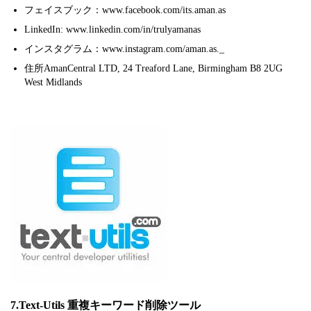
フェイスブック：www.facebook.com/its.aman.as
LinkedIn: www.linkedin.com/in/trulyamanas
インスタグラム：www.instagram.com/aman.as._
住所AmanCentral LTD, 24 Treaford Lane, Birmingham B8 2UG
West Midlands
7.Text-Utils 重複キーワード削除ツール