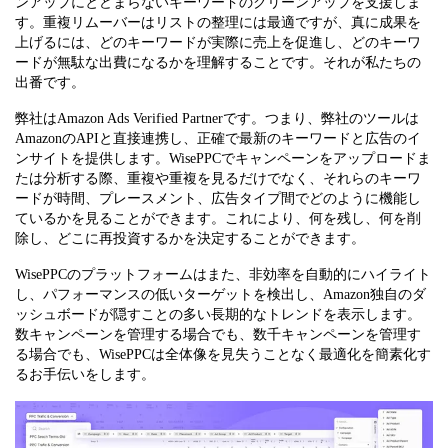
ンアップにとどまらないキーワードのクリーンアップを支援しま
す。重複リムーバーはリストの整理には最適ですが、真に成果を
上げるには、どのキーワードが実際に売上を促進し、どのキーワ
ードが無駄な出費になるかを理解することです。それが私たちの
出番です。
弊社はAmazon Ads Verified Partnerです。つまり、弊社のツールは
AmazonのAPIと直接連携し、正確で最新のキーワードと広告のイ
ンサイトを提供します。WisePPCでキャンペーンをアップロードま
たは分析する際、重複や重複を見るだけでなく、それらのキーワ
ードが時間、プレースメント、広告タイプ間でどのように機能し
ているかを見ることができます。これにより、何を残し、何を削
除し、どこに再投資するかを決定することができます。
WisePPCのプラットフォームはまた、非効率を自動的にハイライト
し、パフォーマンスの低いターゲットを検出し、Amazon独自のダ
ッシュボードが隠すことの多い長期的なトレンドを表示します。
数キャンペーンを管理する場合でも、数千キャンペーンを管理す
る場合でも、WisePPCは全体像を見失うことなく最適化を簡素化す
るお手伝いをします。