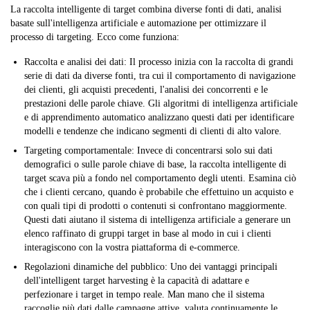
La raccolta intelligente di target combina diverse fonti di dati, analisi
basate sull'intelligenza artificiale e automazione per ottimizzare il
processo di targeting. Ecco come funziona:
Raccolta e analisi dei dati:
Il processo inizia con la raccolta di grandi
serie di dati da diverse fonti, tra cui il comportamento di navigazione
dei clienti, gli acquisti precedenti, l'analisi dei concorrenti e le
prestazioni delle parole chiave. Gli algoritmi di intelligenza artificiale
e di apprendimento automatico analizzano questi dati per identificare
modelli e tendenze che indicano segmenti di clienti di alto valore.
Targeting comportamentale:
Invece di concentrarsi solo sui dati
demografici o sulle parole chiave di base, la raccolta intelligente di
target scava più a fondo nel comportamento degli utenti. Esamina ciò
che i clienti cercano, quando è probabile che effettuino un acquisto e
con quali tipi di prodotti o contenuti si confrontano maggiormente.
Questi dati aiutano il sistema di intelligenza artificiale a generare un
elenco raffinato di gruppi target in base al modo in cui i clienti
interagiscono con la vostra piattaforma di e-commerce.
Regolazioni dinamiche del pubblico:
Uno dei vantaggi principali
dell'intelligent target harvesting è la capacità di adattare e
perfezionare i target in tempo reale. Man mano che il sistema
raccoglie più dati dalle campagne attive, valuta continuamente le