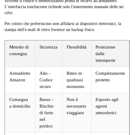
Scrivete il codice o memorizzatelo prima di recarvi all'armadietto.
L'interfaccia touchscreen richiede solo l'inserimento manuale delle sei
cifre.
Per coloro che preferiscono non affidarsi ai dispositivi elettronici, la
stampa dell'e-mail di ritiro fornisce un backup fisico.
Metodo di
Sicurezza
Flessibilità
Protezione
consegna
dalle
intemperie
Armadietto
Alto -
Ritiro in
Completamente
Amazon
Codice
qualsiasi
protetto
sicuro
momento
Consegna
Basso -
Non è
Esposto agli
a domicilio
Rischio
necessario
agenti
di furto
viaggiare
atmosferici
nel
portico