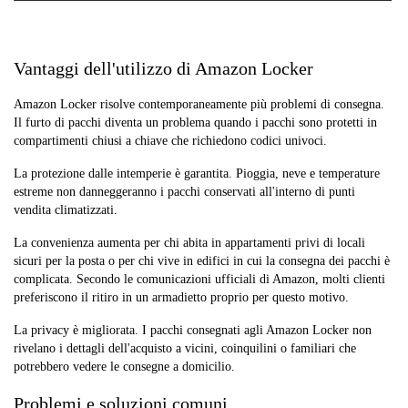
Firma
Alto - ID
Deve
Consegnato
richiesta
verificato
essere a
direttamente
casa
Vantaggi dell'utilizzo di Amazon Locker
Amazon Locker risolve contemporaneamente più problemi di consegna.
Il furto di pacchi diventa un problema quando i pacchi sono protetti in
compartimenti chiusi a chiave che richiedono codici univoci.
La protezione dalle intemperie è garantita. Pioggia, neve e temperature
estreme non danneggeranno i pacchi conservati all'interno di punti
vendita climatizzati.
La convenienza aumenta per chi abita in appartamenti privi di locali
sicuri per la posta o per chi vive in edifici in cui la consegna dei pacchi è
complicata. Secondo le comunicazioni ufficiali di Amazon, molti clienti
preferiscono il ritiro in un armadietto proprio per questo motivo.
La privacy è migliorata. I pacchi consegnati agli Amazon Locker non
rivelano i dettagli dell'acquisto a vicini, coinquilini o familiari che
potrebbero vedere le consegne a domicilio.
Problemi e soluzioni comuni