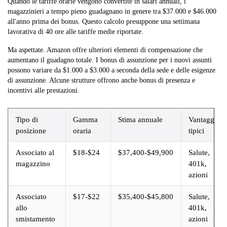
Quando le tariffe orarie vengono convertite in salari annuali, i
magazzinieri a tempo pieno guadagnano in genere tra $37.000 e $46.000
all'anno prima dei bonus. Questo calcolo presuppone una settimana
lavorativa di 40 ore alle tariffe medie riportate.
Ma aspettate. Amazon offre ulteriori elementi di compensazione che
aumentano il guadagno totale. I bonus di assunzione per i nuovi assunti
possono variare da $1.000 a $3.000 a seconda della sede e delle esigenze
di assunzione. Alcune strutture offrono anche bonus di presenza e
incentivi alle prestazioni.
Tipo di
Gamma
Stima annuale
Vantaggi
posizione
oraria
tipici
Associato al
$18-$24
$37,400-$49,900
Salute,
magazzino
401k,
azioni
Associato
$17-$22
$35,400-$45,800
Salute,
allo
401k,
smistamento
azioni