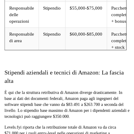
Responsabile
Stipendio
$55,000-$75,000
Pacchetto
delle
completo
operazioni
+ bonus
Responsabile
Stipendio
$60,000-$85,000
Pacchetto
di area
completo
+ stock
Stipendi aziendali e tecnici di Amazon: La fascia
alta
È qui che la struttura retributiva di Amazon diverge drasticamente. In
base ai dati dei documenti federali, Amazon paga agli ingegneri del
software stipendi base che vanno da $83.491 a $263.700 a seconda del
livello. Lo stipendio base massimo di Amazon per i dipendenti aziendali e
tecnologici può raggiungere $350.000.
Levels.fyi riporta che la retribuzione totale di Amazon va da circa
$71.000 per i ruoli entry-level nelle operazioni di marketing a