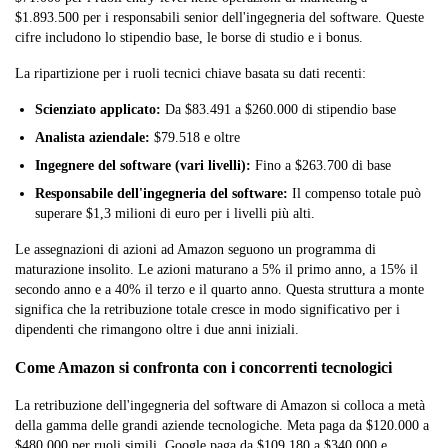
$1.893.500 per i responsabili senior dell'ingegneria del software. Queste
cifre includono lo stipendio base, le borse di studio e i bonus.
La ripartizione per i ruoli tecnici chiave basata su dati recenti:
Scienziato applicato:
Da $83.491 a $260.000 di stipendio base
Analista aziendale:
$79.518 e oltre
Ingegnere del software (vari livelli):
Fino a $263.700 di base
Responsabile dell'ingegneria del software:
Il compenso totale può
superare $1,3 milioni di euro per i livelli più alti.
Le assegnazioni di azioni ad Amazon seguono un programma di
maturazione insolito. Le azioni maturano a 5% il primo anno, a 15% il
secondo anno e a 40% il terzo e il quarto anno. Questa struttura a monte
significa che la retribuzione totale cresce in modo significativo per i
dipendenti che rimangono oltre i due anni iniziali.
Come Amazon si confronta con i concorrenti tecnologici
La retribuzione dell'ingegneria del software di Amazon si colloca a metà
della gamma delle grandi aziende tecnologiche. Meta paga da $120.000 a
$480.000 per ruoli simili, Google paga da $109.180 a $340.000 e