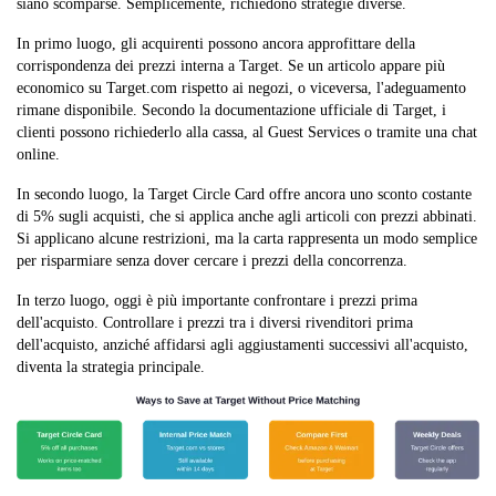
siano scomparse. Semplicemente, richiedono strategie diverse.
e locali
In primo luogo, gli acquirenti possono ancora approfittare della
Amazon
Nessuno
Nessuna politica
corrispondenza dei prezzi interna a Target. Se un articolo appare più
formale
economico su Target.com rispetto ai negozi, o viceversa, l'adeguamento
rimane disponibile. Secondo la documentazione ufficiale di Target, i
clienti possono richiederlo alla cassa, al Guest Services o tramite una chat
online.
In secondo luogo, la Target Circle Card offre ancora uno sconto costante
di 5% sugli acquisti, che si applica anche agli articoli con prezzi abbinati.
Si applicano alcune restrizioni, ma la carta rappresenta un modo semplice
per risparmiare senza dover cercare i prezzi della concorrenza.
In terzo luogo, oggi è più importante confrontare i prezzi prima
dell'acquisto. Controllare i prezzi tra i diversi rivenditori prima
dell'acquisto, anziché affidarsi agli aggiustamenti successivi all'acquisto,
diventa la strategia principale.