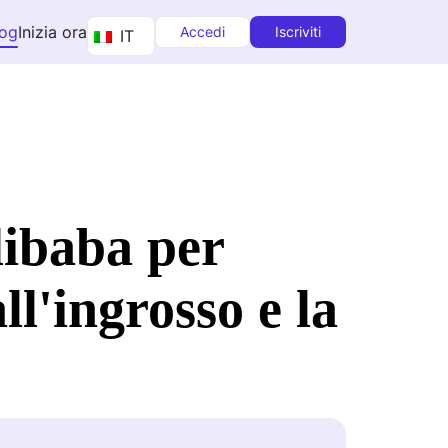
log
Inizia ora
Accedi
Iscriviti
IT
Alibaba per
l'ingrosso e la