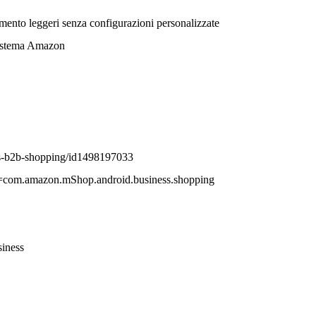
ento leggeri senza configurazioni personalizzate
osistema Amazon
ss-b2b-shopping/id1498197033
id=com.amazon.mShop.android.business.shopping
iness