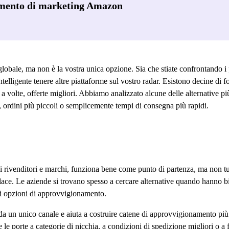
mento di marketing Amazon
globale, ma non è la vostra unica opzione. Sia che stiate confrontando i 
telligente tenere altre piattaforme sul vostro radar. Esistono decine di
a volte, offerte migliori. Abbiamo analizzato alcune delle alternative p
te, ordini più piccoli o semplicemente tempi di consegna più rapidi.
i rivenditori e marchi, funziona bene come punto di partenza, ma non tutt
lace. Le aziende si trovano spesso a cercare alternative quando hanno biso
i opzioni di approvvigionamento.
 da un unico canale e aiuta a costruire catene di approvvigionamento più 
le porte a categorie di nicchia, a condizioni di spedizione migliori o a fo