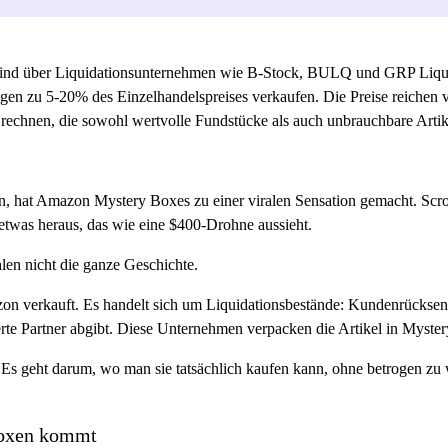
d über Liquidationsunternehmen wie B-Stock, BULQ und GRP Liquida
gen zu 5-20% des Einzelhandelspreises verkaufen. Die Preise reichen v
 rechnen, die sowohl wertvolle Fundstücke als auch unbrauchbare Artike
n, hat Amazon Mystery Boxes zu einer viralen Sensation gemacht. Scr
lt etwas heraus, das wie eine $400-Drohne aussieht.
hlen nicht die ganze Geschichte.
n verkauft. Es handelt sich um Liquidationsbestände: Kundenrückse
erte Partner abgibt. Diese Unternehmen verpacken die Artikel in Myst
bt. Es geht darum, wo man sie tatsächlich kaufen kann, ohne betrogen z
Boxen kommt