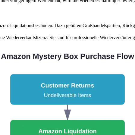
rtikel von geringem Wert enthält, wird die Wiederbeschaffung schwieri
zon-Liquidationsbeständen. Dazu gehören Großhandelspartien, Rückga
e Wiederverkaufslizenz. Sie sind für professionelle Wiederverkäufer ged