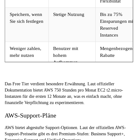
Flexibilität
Speichern, wenn
Stetige Nutzung
Bis zu 75%
Sie sich festlegen
Einsparungen mit
Reserved
Instances
Weniger zahlen,
Benutzer mit
Mengenbezogene
mehr nutzen
hohem
Rabatte
Aufkommen
Freies Tier
Testen und Lernen
750
Stunden/Monat
Das Free Tier verdient besondere Erwähnung. Laut offizieller
EC2 für 12
Dokumentation bietet AWS 750 Stunden pro Monat EC2 t2.micro-
Monate
Instanzen für die ersten 12 Monate an, was es einfach macht, ohne
finanzielle Verpflichtung zu experimentieren.
AWS-Support-Pläne
AWS bietet abgestufte Support-Optionen. Laut der offiziellen AWS-
Support-Preisseite gibt es drei Premium-Stufen: Business Support+,