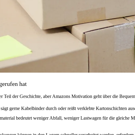
erufen hat
er Teil der Geschichte, aber Amazons Motivation geht über die Bequeml
sägt gerne Kabelbinder durch oder reißt verklebte Kartonschichten au
terial bedeutet weniger Abfall, weniger Lastwagen für die gleiche M
ungen können in den Lagern schneller verarbeitet werden, erfordern w