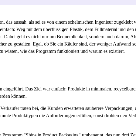
n, das aussah, als sei es von einem schelmischen Ingenieur zugekleb
t einfach: Weg mit dem überflüssigen Plastik, dem Füllmaterial und den
. Dabei geht es nicht nur um Bequemlichkeit, sondern auch darum, Ab
er zu gestalten. Egal, ob Sie ein Käufer sind, der weniger Aufwand sc
 zu wissen, wie das Programm funktioniert und warum es existiert.
m eingeführt. Das Ziel war einfach: Produkte in minimalen, recycelba
erden können.
Verkäufer traten bei, die Kunden erwarteten sauberere Verpackungen
timmte Produkttypen die Anforderungen erfüllen, sonst drohten den Ve
e Programm "Ships in Product Packaging" umbenannt, das nun drei Zerti