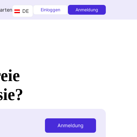
tarten
Einloggen
Anmeldung
DE
eie
sie?
Anmeldung