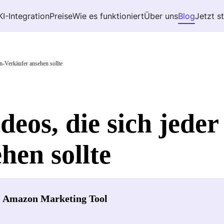
KI-Integration
Preise
Wie es funktioniert
Über uns
Blog
Jetzt s
n-Verkäufer ansehen sollte
deos, die sich jede
hen sollte
- Amazon Marketing Tool