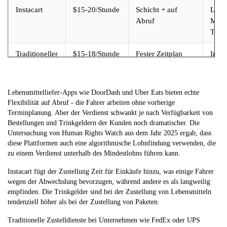
Instacart
$15-20/Stunde
Schicht + auf
Lebe
Abruf
Mögli
Trin
Traditioneller
$15-18/Stunde
Fester Zeitplan
Inklu
Lieferauftrag
Berei
Fahr
Ents
Lebensmittelliefer-Apps wie DoorDash und Uber Eats bieten echte
Flexibilität auf Abruf - die Fahrer arbeiten ohne vorherige
Terminplanung. Aber der Verdienst schwankt je nach Verfügbarkeit von
Bestellungen und Trinkgeldern der Kunden noch dramatischer. Die
Untersuchung von Human Rights Watch aus dem Jahr 2025 ergab, dass
diese Plattformen auch eine algorithmische Lohnfindung verwenden, die
zu einem Verdienst unterhalb des Mindestlohns führen kann.
Instacart fügt der Zustellung Zeit für Einkäufe hinzu, was einige Fahrer
wegen der Abwechslung bevorzugen, während andere es als langweilig
empfinden. Die Trinkgelder sind bei der Zustellung von Lebensmitteln
tendenziell höher als bei der Zustellung von Paketen.
Traditionelle Zustelldienste bei Unternehmen wie FedEx oder UPS