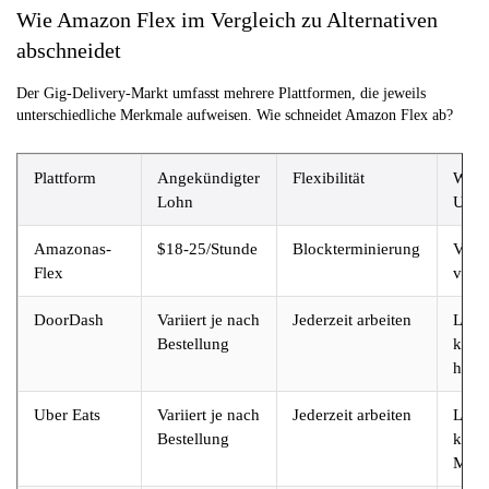
Wie Amazon Flex im Vergleich zu Alternativen
abschneidet
Der Gig-Delivery-Markt umfasst mehrere Plattformen, die jeweils
unterschiedliche Merkmale aufweisen. Wie schneidet Amazon Flex ab?
Plattform
Angekündigter
Flexibilität
Wese
Lohn
Unte
Amazonas-
$18-25/Stunde
Blockterminierung
Vorg
Flex
vorh
DoorDash
Variiert je nach
Jederzeit arbeiten
Leben
Bestellung
klein
häufi
Uber Eats
Variiert je nach
Jederzeit arbeiten
Leben
Bestellung
komb
Mitf