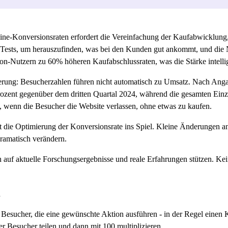
ne-Konversionsraten erfordert die Vereinfachung der Kaufabwicklung, 
sts, um herauszufinden, was bei den Kunden gut ankommt, und die Nu
-Nutzern zu 60% höheren Kaufabschlussraten, was die Stärke intellig
derung: Besucherzahlen führen nicht automatisch zu Umsatz. Nach Anga
zent gegenüber dem dritten Quartal 2024, während die gesamten Einz
, wenn die Besucher die Website verlassen, ohne etwas zu kaufen.
e Optimierung der Konversionsrate ins Spiel. Kleine Änderungen an
ramatisch verändern.
ch auf aktuelle Forschungsergebnisse und reale Erfahrungen stützen. Kei
n
 Besucher, die eine gewünschte Aktion ausführen - in der Regel einen K
 Besucher teilen und dann mit 100 multiplizieren.