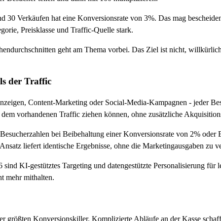
d 30 Verkäufen hat eine Konversionsrate von 3%. Das mag bescheiden k
orie, Preisklasse und Traffic-Quelle stark.
hendurchschnitten geht am Thema vorbei. Das Ziel ist nicht, willkürli
s der Traffic
Anzeigen, Content-Marketing oder Social-Media-Kampagnen - jeder Besu
s dem vorhandenen Traffic ziehen können, ohne zusätzliche Akquisition
r Besucherzahlen bei Beibehaltung einer Konversionsrate von 2% oder B
Ansatz liefert identische Ergebnisse, ohne die Marketingausgaben zu v
6 sind KI-gestütztes Targeting und datengestützte Personalisierung für
t mehr mithalten.
der größten Konversionskiller. Komplizierte Abläufe an der Kasse scha