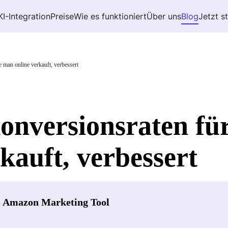
KI-Integration
Preise
Wie es funktioniert
Über uns
Blog
Jetzt s
 man online verkauft, verbessert
nversionsraten für
kauft, verbessert
- Amazon Marketing Tool