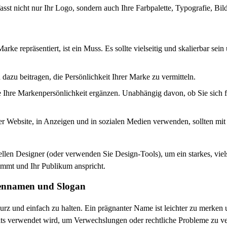
sst nicht nur Ihr Logo, sondern auch Ihre Farbpalette, Typografie, Bil
rke repräsentiert, ist ein Muss. Es sollte vielseitig und skalierbar se
azu beitragen, die Persönlichkeit Ihrer Marke zu vermitteln.
e Ihre Markenpersönlichkeit ergänzen. Unabhängig davon, ob Sie sich für
hrer Website, in Anzeigen und in sozialen Medien verwenden, sollten m
llen Designer (oder verwenden Sie Design-Tools), um ein starkes, viels
immt und Ihr Publikum anspricht.
kennamen und Slogan
rz und einfach zu halten. Ein prägnanter Name ist leichter zu merken u
reits verwendet wird, um Verwechslungen oder rechtliche Probleme zu v