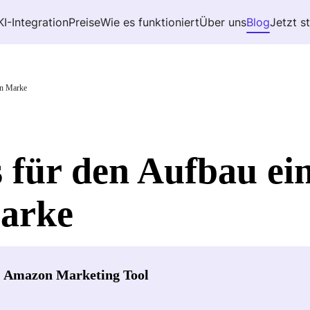
KI-Integration
Preise
Wie es funktioniert
Über uns
Blog
Jetzt s
en Marke
 für den Aufbau ei
arke
- Amazon Marketing Tool