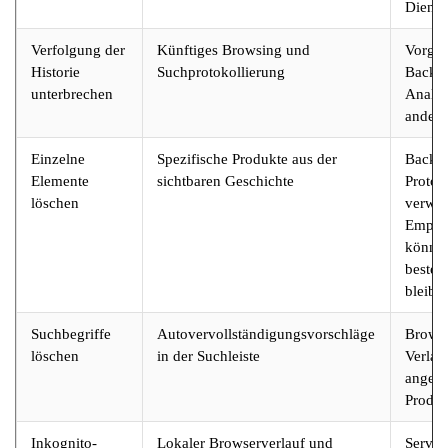
Dienst
Verfolgung der
Künftiges Browsing und
Vorges
Historie
Suchprotokollierung
Backe
unterbrechen
Analys
andere
Einzelne
Spezifische Produkte aus der
Backe
Elemente
sichtbaren Geschichte
Protok
löschen
verwa
Empfe
könne
besteh
bleibe
Suchbegriffe
Autovervollständigungsvorschläge
Brows
löschen
in der Suchleiste
Verlau
anges
Produk
Inkognito-
Lokaler Browserverlauf und
Server