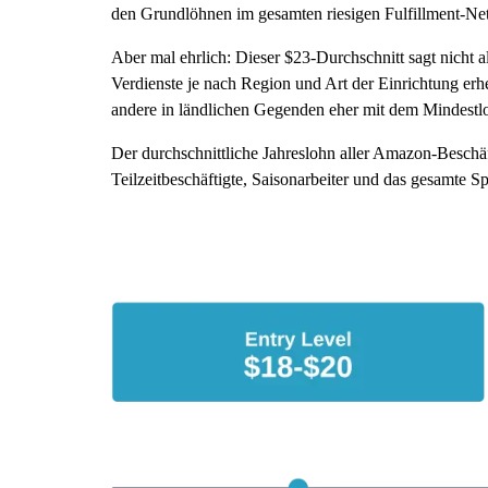
den Grundlöhnen im gesamten riesigen Fulfillment-N
Aber mal ehrlich: Dieser $23-Durchschnitt sagt nicht a
Verdienste je nach Region und Art der Einrichtung erh
andere in ländlichen Gegenden eher mit dem Mindest
Der durchschnittliche Jahreslohn aller Amazon-Beschäf
Teilzeitbeschäftigte, Saisonarbeiter und das gesamte 