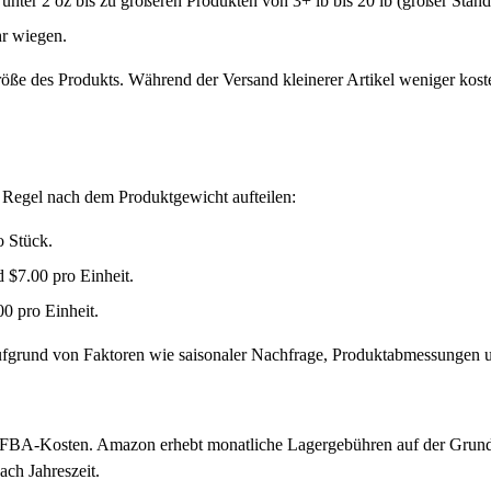
nter 2 oz bis zu größeren Produkten von 3+ lb bis 20 lb (großer Stand
r wiegen.
e des Produkts. Während der Versand kleinerer Artikel weniger koste
r Regel nach dem Produktgewicht aufteilen:
o Stück.
 $7.00 pro Einheit.
00 pro Einheit.
aufgrund von Faktoren wie saisonaler Nachfrage, Produktabmessunge
 FBA-Kosten. Amazon erhebt monatliche Lagergebühren auf der Grundla
ch Jahreszeit.