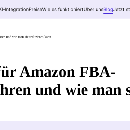
KI-Integration
Preise
Wie es funktioniert
Über uns
Blog
Jetzt s
ren und wie man sie reduzieren kann
 für Amazon FBA-
hren und wie man s