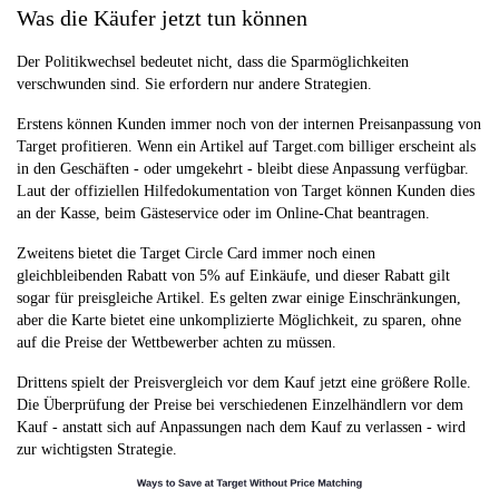
Heimdepot
Aktiv
Ausgewählte
Was die Käufer jetzt tun können
Online- und
lokale
Der Politikwechsel bedeutet nicht, dass die Sparmöglichkeiten
verschwunden sind. Sie erfordern nur andere Strategien.
Einzelhändler
Erstens können Kunden immer noch von der internen Preisanpassung von
Amazon
Keine
Keine formelle
Target profitieren. Wenn ein Artikel auf Target.com billiger erscheint als
Politik
in den Geschäften - oder umgekehrt - bleibt diese Anpassung verfügbar.
Laut der offiziellen Hilfedokumentation von Target können Kunden dies
an der Kasse, beim Gästeservice oder im Online-Chat beantragen.
Zweitens bietet die Target Circle Card immer noch einen
gleichbleibenden Rabatt von 5% auf Einkäufe, und dieser Rabatt gilt
sogar für preisgleiche Artikel. Es gelten zwar einige Einschränkungen,
aber die Karte bietet eine unkomplizierte Möglichkeit, zu sparen, ohne
auf die Preise der Wettbewerber achten zu müssen.
Drittens spielt der Preisvergleich vor dem Kauf jetzt eine größere Rolle.
Die Überprüfung der Preise bei verschiedenen Einzelhändlern vor dem
Kauf - anstatt sich auf Anpassungen nach dem Kauf zu verlassen - wird
zur wichtigsten Strategie.