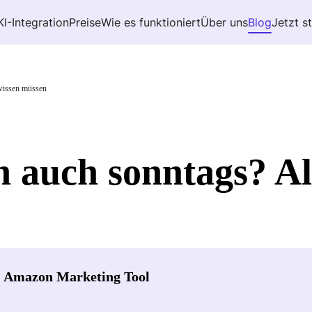
KI-Integration
Preise
Wie es funktioniert
Über uns
Blog
Jetzt s
 wissen müssen
 auch sonntags? All
- Amazon Marketing Tool