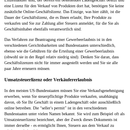
Einzelhändler sind, der bereits ein bestehendes Ladengeschäft besitzt und
eine Lizenz für den Verkauf von Produkten dort hat, benötigen Sie keine
zusätzliche Online-Geschäftslizenz. Das Einzige, was hier zählt, ist die
Dauer der Geschäftslizenz, die es Ihnen erlaubt, Ihre Produkte zu
verkaufen und Sie zur Zahlung aller Steuern anmeldet, für die Sie als
Geschäftsinhaber ebenfalls verantwortlich sind.
Das Verfahren zur Beantragung einer Gewerbeerlaubnis ist in den
verschiedenen Gerichtsbarkeiten und Bundesstaaten unterschiedlich,
ebenso wie die Gebühren für die Erteilung einer Gewerbeerlaubnis
(obwohl sie in der Regel relativ niedrig sind). Denken Sie daran, dass
Geschäftslizenzen nicht für immer ausgestellt werden und Sie sie alle
paar Jahre erneuern müssen.
Umsatzsteuerlizenz oder Verkäufererlaubnis
In den meisten US-Bundesstaaten müssen Sie eine Verkaufsgenehmigung
erwerben, wenn Sie steuerpflichtige Produkte verkaufen, unabhängig
davon, ob Sie Ihr Geschäft in einem Ladengeschäft oder ausschließlich
online betreiben. Die “seller's permit” ist in den verschiedenen
Bundesstaaten unter vielen Namen bekannt. Sie wird zum Beispiel oft als
Umsatzsteuerlizenz bezeichnet, aber der Zweck dieses Dokuments ist
immer derselbe - es ermöglicht Ihnen, Steuern aus dem Verkauf zu