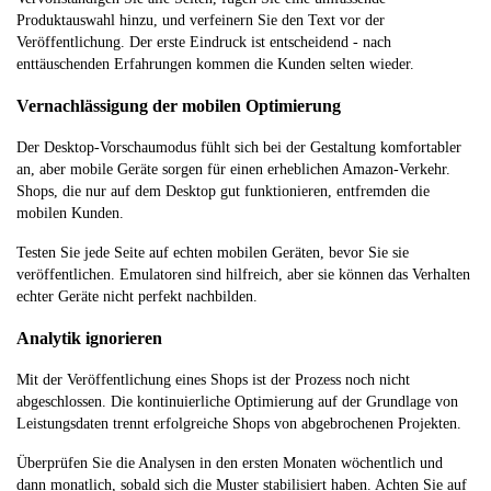
Einheiten
Ladenbesuchern
die Konversionsrate
Produktauswahl hinzu, und verfeinern Sie den Text vor der
gekaufte
erhöhen
Veröffentlichung. Der erste Eindruck ist entscheidend - nach
Produkte
enttäuschenden Erfahrungen kommen die Kunden selten wieder.
Vernachlässigung der mobilen Optimierung
Quellen des
Woher die
Zeigt, welche Kanäle
Verkehrs
Besucher
den besten ROI liefern
Der Desktop-Vorschaumodus fühlt sich bei der Gestaltung komfortabler
kommen
an, aber mobile Geräte sorgen für einen erheblichen Amazon-Verkehr.
Shops, die nur auf dem Desktop gut funktionieren, entfremden die
mobilen Kunden.
Testen Sie jede Seite auf echten mobilen Geräten, bevor Sie sie
veröffentlichen. Emulatoren sind hilfreich, aber sie können das Verhalten
echter Geräte nicht perfekt nachbilden.
Analytik ignorieren
Mit der Veröffentlichung eines Shops ist der Prozess noch nicht
abgeschlossen. Die kontinuierliche Optimierung auf der Grundlage von
Leistungsdaten trennt erfolgreiche Shops von abgebrochenen Projekten.
Überprüfen Sie die Analysen in den ersten Monaten wöchentlich und
dann monatlich, sobald sich die Muster stabilisiert haben. Achten Sie auf