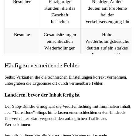
Besucher
Einzigartige
Niedrige Zahlen
Kunden, die das
deuten auf Probleme
Geschäft
bei der
besuchen
Verkehrserzeugung hin
Besuche
Gesamtsitzungen
Hohe
einschließlich
Wiederholungsbesuche
Wiederholungen
deuten auf ein starkes
Engagement hin
Häufig zu vermeidende Fehler
Seitenaufrufe
Gesamtzahl der
Geringe Aufrufe pro
aufgerufenen
Besuch bedeuten
Selbst Verkäufer, die die technischen Einstellungen korrekt vornehmen,
Seiten über alle
schlechte Navigation
untergraben die Ergebnisse oft durch vermeidbare Fehler.
Besuche hinweg
oder Inhalt
Lancieren, bevor der Inhalt fertig ist
Vertrieb
Dem
Primärer
Der Shop-Builder ermöglicht die Veröffentlichung mit minimalem Inhalt,
Ladenverkehr
Erfolgsmaßstab für die
aber "Bare-Bone"-Shops hinterlassen einen schlechten ersten Eindruck.
zuzurechnende
ROI-Berechnung
Ein verfrühter Start vergeudet den anfänglichen Traffic aus
Umsätze
Werbeaktionen.
Verkaufte
Von
Zeigt, welche Produkte
Vervollständigen Sie alle Seiten, fügen Sie eine umfassende