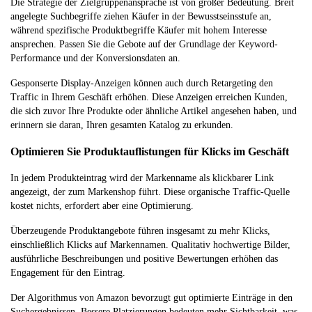
Die Strategie der Zielgruppenansprache ist von großer Bedeutung. Breit
angelegte Suchbegriffe ziehen Käufer in der Bewusstseinsstufe an,
während spezifische Produktbegriffe Käufer mit hohem Interesse
ansprechen. Passen Sie die Gebote auf der Grundlage der Keyword-
Performance und der Konversionsdaten an.
Gesponserte Display-Anzeigen können auch durch Retargeting den
Traffic in Ihrem Geschäft erhöhen. Diese Anzeigen erreichen Kunden,
die sich zuvor Ihre Produkte oder ähnliche Artikel angesehen haben, und
erinnern sie daran, Ihren gesamten Katalog zu erkunden.
Optimieren Sie Produktauflistungen für Klicks im Geschäft
In jedem Produkteintrag wird der Markenname als klickbarer Link
angezeigt, der zum Markenshop führt. Diese organische Traffic-Quelle
kostet nichts, erfordert aber eine Optimierung.
Überzeugende Produktangebote führen insgesamt zu mehr Klicks,
einschließlich Klicks auf Markennamen. Qualitativ hochwertige Bilder,
ausführliche Beschreibungen und positive Bewertungen erhöhen das
Engagement für den Eintrag.
Der Algorithmus von Amazon bevorzugt gut optimierte Einträge in den
Suchergebnissen. Bessere Platzierungen bedeuten mehr Sichtbarkeit, was