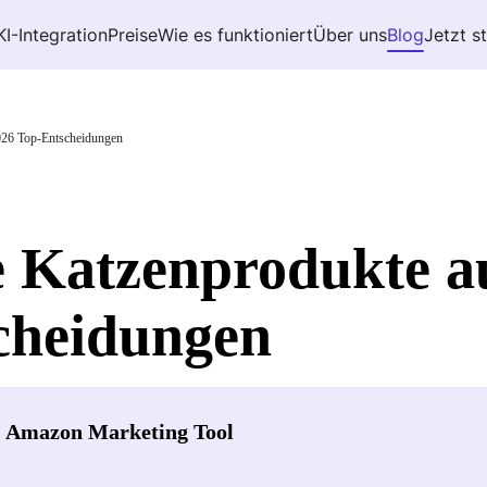
KI-Integration
Preise
Wie es funktioniert
Über uns
Blog
Jetzt s
026 Top-Entscheidungen
e Katzenprodukte 
cheidungen
- Amazon Marketing Tool