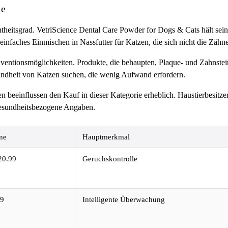
le
heitsgrad. VetriScience Dental Care Powder for Dogs & Cats hält sein
einfaches Einmischen in Nassfutter für Katzen, die sich nicht die Zähn
äventionsmöglichkeiten. Produkte, die behaupten, Plaque- und Zahnste
undheit von Katzen suchen, die wenig Aufwand erfordern.
en beeinflussen den Kauf in dieser Kategorie erheblich. Haustierbesit
gesundheitsbezogene Angaben.
ne
Hauptmerkmal
20.99
Geruchskontrolle
99
Intelligente Überwachung