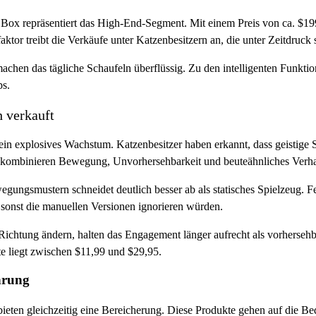
 Box repräsentiert das High-End-Segment. Mit einem Preis von ca. $19
aktor treibt die Verkäufe unter Katzenbesitzern an, die unter Zeitdruc
chen das tägliche Schaufeln überflüssig. Zu den intelligenten Funkti
ps.
h verkauft
 ein explosives Wachstum. Katzenbesitzer haben erkannt, dass geistige 
, kombinieren Bewegung, Unvorhersehbarkeit und beuteähnliches Verha
gungsmustern schneidet deutlich besser ab als statisches Spielzeug. Fe
 sonst die manuellen Versionen ignorieren würden.
 Richtung ändern, halten das Engagement länger aufrecht als vorherse
kte liegt zwischen $11,99 und $29,95.
hrung
ieten gleichzeitig eine Bereicherung. Diese Produkte gehen auf die Bed