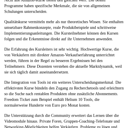
Nicht alle Amazon-Kurse bieten den gleichen Wert. Die besten
Programme haben spezifische Merkmale, die sie von allgemeinen
Schulungen unterscheiden.
Qualitätskurse vermitteln mehr als nur theoretisches Wissen. Sie enthalten
umsetzbare Rahmenkonzepte, reale Produktbeispiele und schrittweise
Implementierungsanleitungen. Die Kursteilnehmer können den Kursen
folgen und die Erkenntnisse direkt auf ihr Unternehmen anwenden.
Die Erfahrung des Kursleiters ist sehr wichtig. Hochwertige Kurse, die
von Verkäufern mit direkter Amazon-Verkaufserfahrung unterrichtet
werden, führen in der Regel zu besseren Ergebnissen bei den
Teilnehmern. Diese Dozenten verstehen die aktuelle Marktdynamik, weil
sie sich täglich damit auseinandersetzen.
Die Integration von Tools ist ein weiteres Unterscheidungsmerkmal. Die
effektivsten Kurse bündeln den Zugang zu Recherchetools und erleichtern
so die Suche nach rentablen Produkten ohne zusätzliche Abonnements.
Freedom Ticket zum Beispiel enthält Helium 10 Tools, die
normalerweise Hunderte von Euro pro Monat kosten.
Die Unterstützung durch die Community erweitert das Lernen über die
Videomodule hinaus. Private Foren, Gruppen-Coaching-Telefonate und
Networking-Möglichkeiten helfen Verkäufern, Probleme zu lösen und