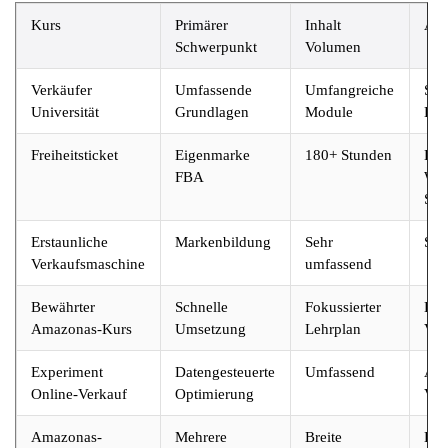
Kurs
Primärer
Inhalt
Am 
Schwerpunkt
Volumen
Verkäufer
Umfassende
Umfangreiche
Sel
Universität
Grundlagen
Module
Ler
Freiheitsticket
Eigenmarke
180+ Stunden
Bün
FBA
Wer
Sch
Erstaunliche
Markenbildung
Sehr
Ser
Verkaufsmaschine
umfassend
Bewährter
Schnelle
Fokussierter
Han
Amazonas-Kurs
Umsetzung
Lehrplan
Ver
Experiment
Datengesteuerte
Umfassend
Ana
Online-Verkauf
Optimierung
Ver
Amazonas-
Mehrere
Breite
Hyb