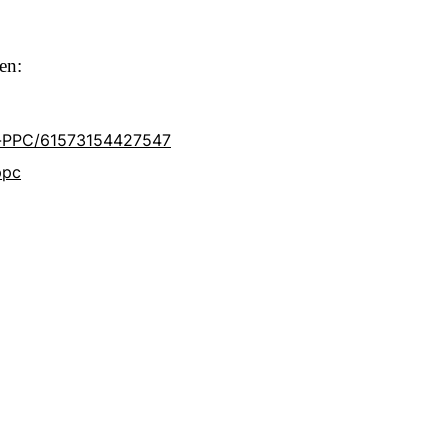
en:
-PPC/61573154427547
ppc