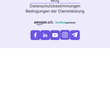
Blog
Datenschutzbestimmungen
Bedingungen der Dienstleistung