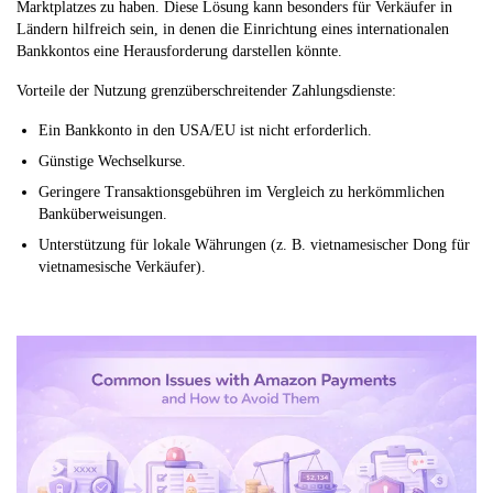
Marktplatzes zu haben. Diese Lösung kann besonders für Verkäufer in
Ländern hilfreich sein, in denen die Einrichtung eines internationalen
Bankkontos eine Herausforderung darstellen könnte.
Vorteile der Nutzung grenzüberschreitender Zahlungsdienste:
Ein Bankkonto in den USA/EU ist nicht erforderlich.
Günstige Wechselkurse.
Geringere Transaktionsgebühren im Vergleich zu herkömmlichen
Banküberweisungen.
Unterstützung für lokale Währungen (z. B. vietnamesischer Dong für
vietnamesische Verkäufer).