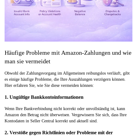
Häufige Probleme mit Amazon-Zahlungen und wie
man sie vermeidet
Obwohl der Zahlungsvorgang im Allgemeinen reibungslos verläuft, gibt
es einige häufige Probleme, die Ihre Auszahlungen verzögern können.
Hier erfahren Sie, wie Sie diese vermeiden können:
1. Ungültige Bankkontoinformationen
Wenn Ihre Bankverbindung nicht korrekt oder unvollständig ist, kann
Amazon den Betrag nicht überweisen. Vergewissern Sie sich, dass Ihre
Kontodaten in Seller Central korrekt und aktuell sind.
2. Verstöße gegen Richtlinien oder Probleme mit der