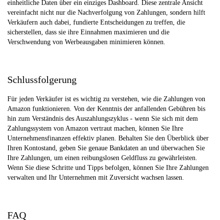
einheitliche Daten über ein einziges Dashboard. Diese zentrale Ansicht
vereinfacht nicht nur die Nachverfolgung von Zahlungen, sondern hilft
Verkäufern auch dabei, fundierte Entscheidungen zu treffen, die
sicherstellen, dass sie ihre Einnahmen maximieren und die
Verschwendung von Werbeausgaben minimieren können.
Schlussfolgerung
Für jeden Verkäufer ist es wichtig zu verstehen, wie die Zahlungen von
Amazon funktionieren. Von der Kenntnis der anfallenden Gebühren bis
hin zum Verständnis des Auszahlungszyklus - wenn Sie sich mit dem
Zahlungssystem von Amazon vertraut machen, können Sie Ihre
Unternehmensfinanzen effektiv planen. Behalten Sie den Überblick über
Ihren Kontostand, geben Sie genaue Bankdaten an und überwachen Sie
Ihre Zahlungen, um einen reibungslosen Geldfluss zu gewährleisten.
Wenn Sie diese Schritte und Tipps befolgen, können Sie Ihre Zahlungen
verwalten und Ihr Unternehmen mit Zuversicht wachsen lassen.
FAQ