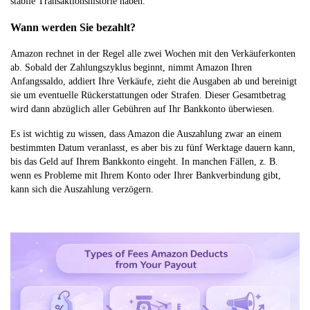
stabile Transaktionshistorie haben.
Wann werden Sie bezahlt?
Amazon rechnet in der Regel alle zwei Wochen mit den Verkäuferkonten
ab. Sobald der Zahlungszyklus beginnt, nimmt Amazon Ihren
Anfangssaldo, addiert Ihre Verkäufe, zieht die Ausgaben ab und bereinigt
sie um eventuelle Rückerstattungen oder Strafen. Dieser Gesamtbetrag
wird dann abzüglich aller Gebühren auf Ihr Bankkonto überwiesen.
Es ist wichtig zu wissen, dass Amazon die Auszahlung zwar an einem
bestimmten Datum veranlasst, es aber bis zu fünf Werktage dauern kann,
bis das Geld auf Ihrem Bankkonto eingeht. In manchen Fällen, z. B.
wenn es Probleme mit Ihrem Konto oder Ihrer Bankverbindung gibt,
kann sich die Auszahlung verzögern.