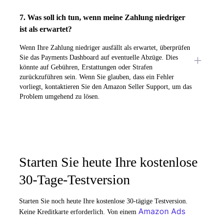
7. Was soll ich tun, wenn meine Zahlung niedriger
ist als erwartet?
Wenn Ihre Zahlung niedriger ausfällt als erwartet, überprüfen
Sie das Payments Dashboard auf eventuelle Abzüge. Dies
könnte auf Gebühren, Erstattungen oder Strafen
zurückzuführen sein. Wenn Sie glauben, dass ein Fehler
vorliegt, kontaktieren Sie den Amazon Seller Support, um das
Problem umgehend zu lösen.
Starten Sie heute Ihre kostenlose
30-Tage-Testversion
Starten Sie noch heute Ihre kostenlose 30-tägige Testversion.
Amazon Ads
Keine Kreditkarte erforderlich. Von einem