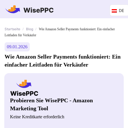
DE
Startseite
Blog
/
/
Wie Amazon Seller Payments funktioniert: Ein einfacher
Leitfaden für Verkäufer
09.01.2026
Wie Amazon Seller Payments funktioniert: Ein
einfacher Leitfaden für Verkäufer
Probieren Sie WisePPC - Amazon
Marketing Tool
Keine Kreditkarte erforderlich