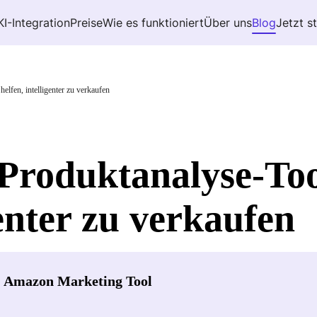
KI-Integration
Preise
Wie es funktioniert
Über uns
Blog
Jetzt s
elfen, intelligenter zu verkaufen
roduktanalyse-Tool
genter zu verkaufen
- Amazon Marketing Tool