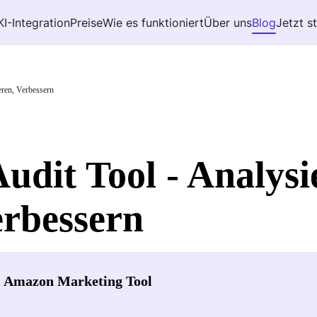
KI-Integration
Preise
Wie es funktioniert
Über uns
Blog
Jetzt s
ren, Verbessern
dit Tool - Analysi
erbessern
- Amazon Marketing Tool