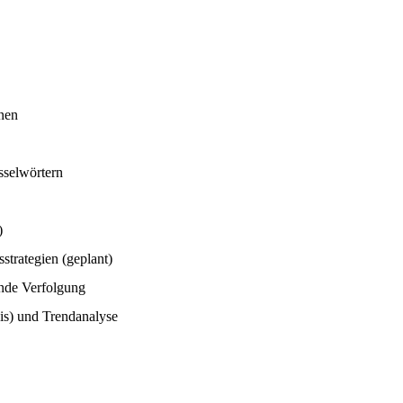
nen
sselwörtern
)
trategien (geplant)
nde Verfolgung
is) und Trendanalyse