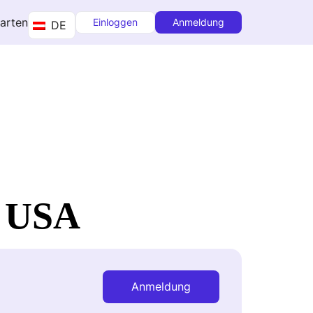
tarten
Einloggen
Anmeldung
DE
n USA
Anmeldung