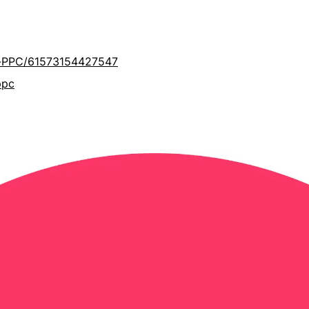
-PPC/61573154427547
ppc