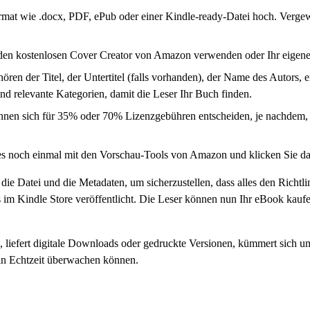
at wie .docx, PDF, ePub oder einer Kindle-ready-Datei hoch. Vergewiss
en kostenlosen Cover Creator von Amazon verwenden oder Ihr eigenes, 
ören der Titel, der Untertitel (falls vorhanden), der Name des Autors,
und relevante Kategorien, damit die Leser Ihr Buch finden.
önnen sich für 35% oder 70% Lizenzgebühren entscheiden, je nachdem, 
es noch einmal mit den Vorschau-Tools von Amazon und klicken Sie da
e Datei und die Metadaten, um sicherzustellen, dass alles den Richtlin
 im Kindle Store veröffentlicht. Die Leser können nun Ihr eBook kauf
liefert digitale Downloads oder gedruckte Versionen, kümmert sich u
in Echtzeit überwachen können.