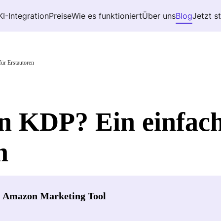
KI-Integration
Preise
Wie es funktioniert
Über uns
Blog
Jetzt s
ür Erstautoren
n KDP? Ein einfach
n
- Amazon Marketing Tool