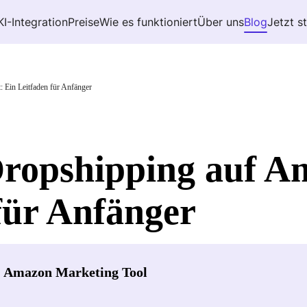
KI-Integration
Preise
Wie es funktioniert
Über uns
Blog
Jetzt s
 Ein Leitfaden für Anfänger
ropshipping auf A
für Anfänger
- Amazon Marketing Tool