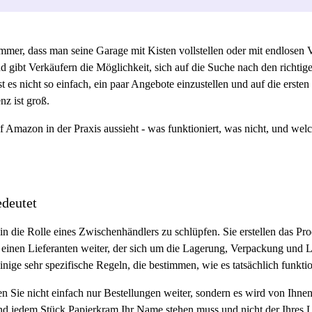
mmer, dass man seine Garage mit Kisten vollstellen oder mit endlosen V
nd gibt Verkäufern die Möglichkeit, sich auf die Suche nach den richt
t es nicht so einfach, ein paar Angebote einzustellen und auf die erst
z ist groß.
f Amazon in der Praxis aussieht - was funktioniert, was nicht, und we
deutet
in die Rolle eines Zwischenhändlers zu schlüpfen. Sie erstellen das Pr
 an einen Lieferanten weiter, der sich um die Lagerung, Verpackung und
ige sehr spezifische Regeln, die bestimmen, wie es tatsächlich funktio
ie nicht einfach nur Bestellungen weiter, sondern es wird von Ihnen e
nd jedem Stück Papierkram Ihr Name stehen muss und nicht der Ihres L