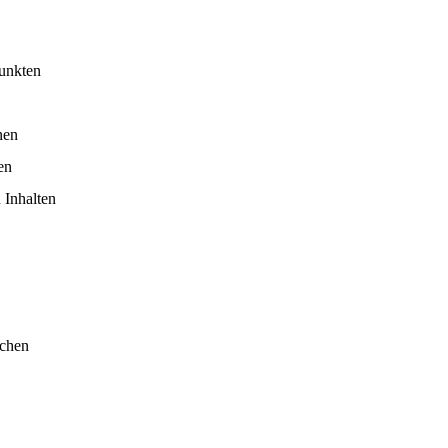
punkten
nen
en
 Inhalten
ichen