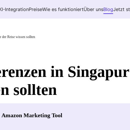
KI-Integration
Preise
Wie es funktioniert
Über uns
Blog
Jetzt s
 der Reise wissen sollten
enzen in Singapur 
n sollten
- Amazon Marketing Tool