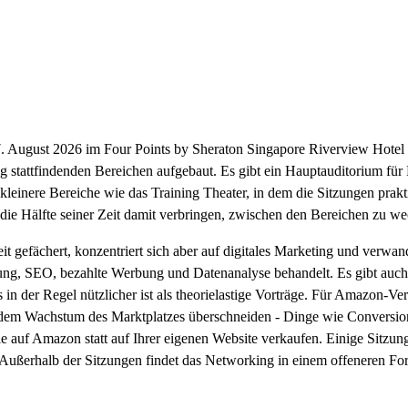
 August 2026 im Four Points by Sheraton Singapore Riverview Hotel s
 stattfindenden Bereichen aufgebaut. Es gibt ein Hauptauditorium für 
kleinere Bereiche wie das Training Theater, in dem die Sitzungen pra
die Hälfte seiner Zeit damit verbringen, zwischen den Bereichen zu we
 gefächert, konzentriert sich aber auf digitales Marketing und verw
ng, SEO, bezahlte Werbung und Datenanalyse behandelt. Es gibt auch F
 in der Regel nützlicher ist als theorielastige Vorträge. Für Amazon
t dem Wachstum des Marktplatzes überschneiden - Dinge wie Conversion
e auf Amazon statt auf Ihrer eigenen Website verkaufen. Einige Sitzun
 Außerhalb der Sitzungen findet das Networking in einem offeneren For