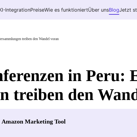
KI-Integration
Preise
Wie es funktioniert
Über uns
Blog
Jetzt s
Versammlungen treiben den Wandel voran
erenzen in Peru: E
 treiben den Wand
- Amazon Marketing Tool