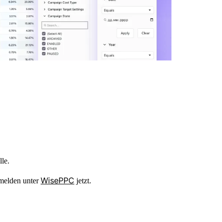
le.
WisePPC
nmelden unter
jetzt.