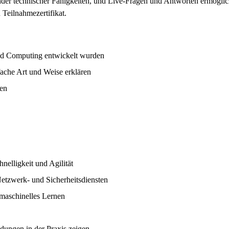
ender technischer Fähigkeiten, und Live-Fragen und Antworten ermögli
 Teilnahmezertifikat.
loud Computing entwickelt wurden
nfache Art und Weise erklären
en
nelligkeit und Agilität
etzwerk- und Sicherheitsdiensten
maschinelles Lernen
ungen in der Praxis zeigen