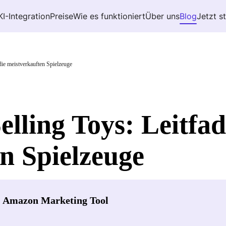
KI-Integration
Preise
Wie es funktioniert
Über uns
Blog
Jetzt s
die meistverkauften Spielzeuge
lling Toys: Leitfad
n Spielzeuge
- Amazon Marketing Tool