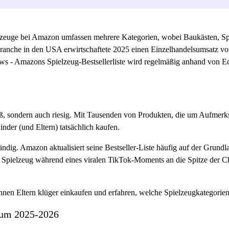
lzeuge bei Amazon umfassen mehrere Kategorien, wobei Baukästen, Spi
anche in den USA erwirtschaftete 2025 einen Einzelhandelsumsatz von
ows - Amazons Spielzeug-Bestsellerliste wird regelmäßig anhand von
, sondern auch riesig. Mit Tausenden von Produkten, die um Aufmerksam
nder (und Eltern) tatsächlich kaufen.
ändig. Amazon aktualisiert seine Bestseller-Liste häufig auf der Grundl
in Spielzeug während eines viralen TikTok-Moments an die Spitze der C
nnen Eltern klüger einkaufen und erfahren, welche Spielzeugkategorie
raum 2025-2026