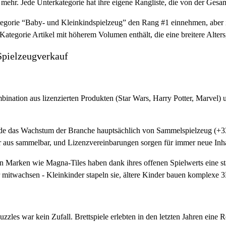
hr. Jede Unterkategorie hat ihre eigene Rangliste, die von der Gesamtl
Kategorie “Baby- und Kleinkindspielzeug” den Rang #1 einnehmen, aber 
Kategorie Artikel mit höherem Volumen enthält, die eine breitere Alter
pielzeugverkauf
ation aus lizenzierten Produkten (Star Wars, Harry Potter, Marvel) un
urde das Wachstum der Branche hauptsächlich von Sammelspielzeug (
tur aus sammelbar, und Lizenzvereinbarungen sorgen für immer neue Inha
n Marken wie Magna-Tiles haben dank ihres offenen Spielwerts eine st
 mitwachsen - Kleinkinder stapeln sie, ältere Kinder bauen komplexe 3
les war kein Zufall. Brettspiele erlebten in den letzten Jahren eine