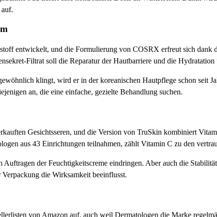
 auf.
um
toff entwickelt, und die Formulierung von COSRX erfreut sich dank d
ekret-Filtrat soll die Reparatur der Hautbarriere und die Hydratation 
gewöhnlich klingt, wird er in der koreanischen Hautpflege schon seit J
ejenigen an, die eine einfache, gezielte Behandlung suchen.
rkauften Gesichtsseren, und die Version von TruSkin kombiniert Vitam
ologen aus 43 Einrichtungen teilnahmen, zählt Vitamin C zu den vertra
uftragen der Feuchtigkeitscreme eindringen. Aber auch die Stabilität 
er Verpackung die Wirksamkeit beeinflusst.
ellerlisten von Amazon auf, auch weil Dermatologen die Marke regelm