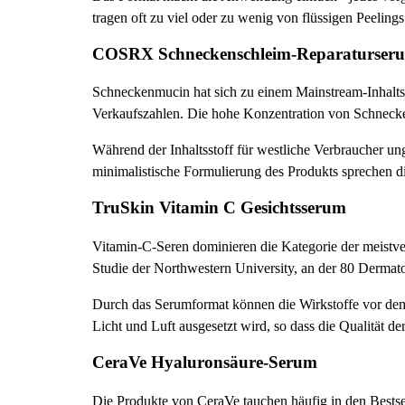
tragen oft zu viel oder zu wenig von flüssigen Peelings
COSRX Schneckenschleim-Reparaturser
Schneckenmucin hat sich zu einem Mainstream-Inhaltss
Verkaufszahlen. Die hohe Konzentration von Schneckens
Während der Inhaltsstoff für westliche Verbraucher un
minimalistische Formulierung des Produkts sprechen di
TruSkin Vitamin C Gesichtsserum
Vitamin-C-Seren dominieren die Kategorie der meistve
Studie der Northwestern University, an der 80 Dermat
Durch das Serumformat können die Wirkstoffe vor dem A
Licht und Luft ausgesetzt wird, so dass die Qualität d
CeraVe Hyaluronsäure-Serum
Die Produkte von CeraVe tauchen häufig in den Bests