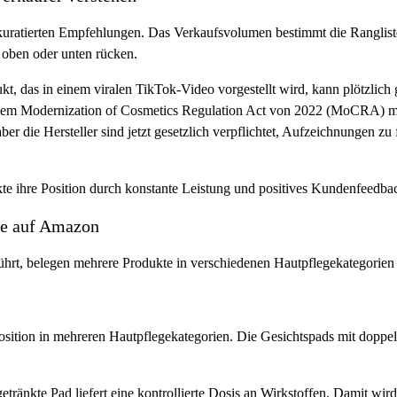
e kuratierten Empfehlungen. Das Verkaufsvolumen bestimmt die Ranglist
 oben oder unten rücken.
kt, das in einem viralen TikTok-Video vorgestellt wird, kann plötzli
h dem Modernization of Cosmetics Regulation Act von 2022 (MoCRA) 
er die Hersteller sind jetzt gesetzlich verpflichtet, Aufzeichnungen z
kte ihre Position durch konstante Leistung und positives Kundenfeedba
te auf Amazon
führt, belegen mehrere Produkte in verschiedenen Hautpflegekategorien
Position in mehreren Hautpflegekategorien. Die Gesichtspads mit doppe
ränkte Pad liefert eine kontrollierte Dosis an Wirkstoffen. Damit wir