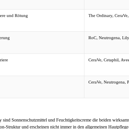
iere und Rötung
The Ordinary, CeraVe,
terung
RoC, Neutrogena, Lil
riere
CeraVe, Cetaphil, Ave
CeraVe, Neutrogena, P
ind Sonnenschutzmittel und Feuchtigkeitscreme die beiden wirksamst
on-Struktur und erscheinen nicht immer in den allgemeinen Hautpflege-