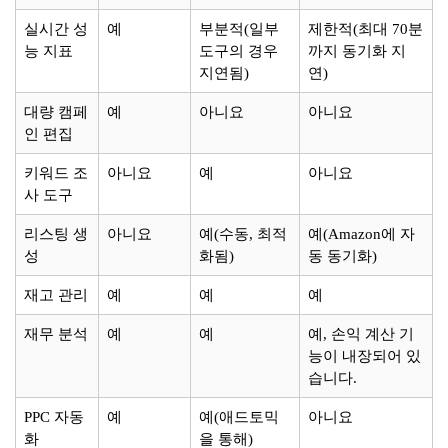
실시간 성
예
부분적(일부
제한적(최대 70분
능 지표
도구의 경우
까지 동기화 지
지연됨)
연)
대량 캠페
예
아니요
아니요
인 편집
키워드 조
아니요
예
아니요
사 도구
리스팅 생
아니요
예(수동, 최적
예(Amazon에 자
성
화됨)
동 동기화)
재고 관리
예
예
예
재무 분석
예
예
예, 손익 계산 기
능이 내장되어 있
습니다.
PPC 자동
예
예(애드토믹
아니요
화
을 통해)