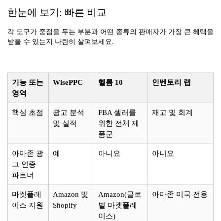
한눈에 보기: 빠른 비교
각 도구가 중점을 두는 부분과 어떤 종류의 판매자가 가장 큰 혜택을
받을 수 있는지 나란히 살펴보세요.
기능 또는
WisePPC
헬륨 10
인벤토리 랩
영역
핵심 초점
광고 분석
FBA 셀러를
재고 및 회계
및 실적
위한 전체 제
품군
아마존 광
예
아니요
아니요
고 인증
파트너
마켓플레
Amazon 및
Amazon(글로
아마존 미국 전용
이스 지원
Shopify
벌 마켓플레
이스)