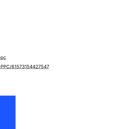
ppc
-PPC/61573154427547