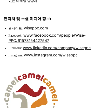
있는 마케팅 담당자
연락처 및 소셜 미디어 정보:
wiseppc.com
웹사이트:
www.facebook.com/people/Wise-
Facebook:
PPC/61573154427547
www.linkedin.com/company/wiseppc
LinkedIn:
www.instagram.com/wiseppc
Instagram: