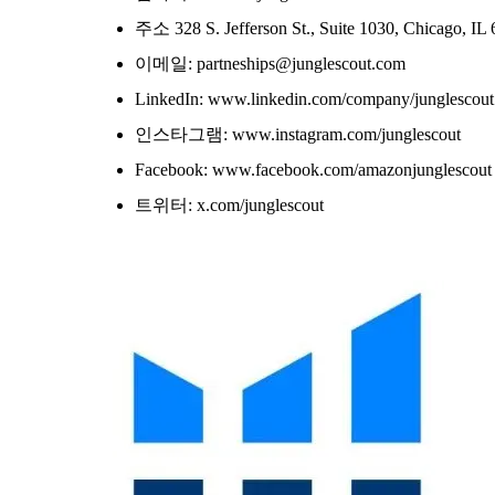
주소 328 S. Jefferson St., Suite 1030, Chicago, I
이메일: partneships@junglescout.com
LinkedIn: www.linkedin.com/company/junglescout
인스타그램: www.instagram.com/junglescout
Facebook: www.facebook.com/amazonjunglescout
트위터: x.com/junglescout