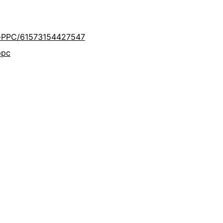
-PPC/61573154427547
ppc