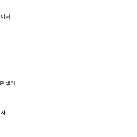
데이터
존 셀러
매자