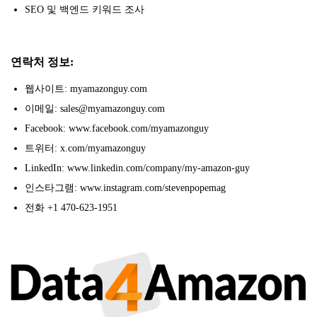
SEO 및 백엔드 키워드 조사
연락처 정보:
웹사이트: myamazonguy.com
이메일: sales@myamazonguy.com
Facebook: www.facebook.com/myamazonguy
트위터: x.com/myamazonguy
LinkedIn: www.linkedin.com/company/my-amazon-guy
인스타그램: www.instagram.com/stevenpopemag
전화 +1 470-623-1951