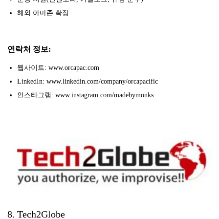
해외 아마존 확장
연락처 정보:
웹사이트: www.orcapac.com
LinkedIn: www.linkedin.com/company/orcapacific
인스타그램: www.instagram.com/madebymonks
8. Tech2Globe