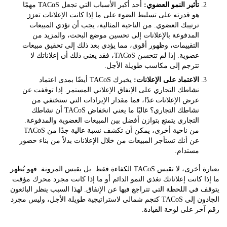
تأثير النمو العضوي:
أحد أكبر الأسباب التي تجعل TACoS مهمًا
هو قدرته على تسليط الضوء على ما إذا كانت الإعلانات تعزز
ترتيبك العضوي. من الناحية المثالية، يجب أن تؤدي المبيعات
المدفوعة بالإعلانات إلى تحسين موضع البحث، والمزيد من
التقييمات، وظهور أقوى، مما يؤدي بعد ذلك إلى تحقيق مبيعات
عضوية. إذا لم تتحسن TACoS، فقد يعني ذلك أن إعلاناتك لا
تترجم إلى مكاسب طويلة الأجل.
الاعتماد على الإعلانات:
يخبرك TACoS أيضًا بمدى اعتماد
نشاطك التجاري على الإنفاق الإعلاني المستمر. إذا توقفت عن
عرض الإعلانات غدًا، فما مقدار الإيرادات التي ستختفي من
نشاطك التجاري؟ غالبًا ما يعني انخفاض TACoS أن نشاطك
التجاري يتمتع بتوازن أفضل بين المبيعات العضوية والمدفوعة.
من ناحية أخرى، يمكن أن تكشف نسبة عالية جدًا من TACoS
عن أنك تستأجر المبيعات من خلال الإعلانات بدلاً من بناء حضور
مستدام.
بعبارة أخرى، لا تقيس TACoS الكفاءة فقط. بل يقيس المرونة. فهو يُظهر
 كانت إعلاناتك تغذي النمو الدائم أو ما إذا كانت مجرد محرك مؤقت
في اللحظة التي تتراجع فيها عن الإنفاق. لهذا السبب ينظر البائعون
الجادون إلى TACoS كنجم شمالي لاستراتيجية طويلة الأجل، وليس مجرد
ر على لوحة القيادة.