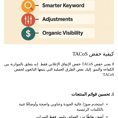
 خفض TACoS
لا يعني خفض TACoS خفض الإنفاق الإعلاني فقط. إنه يتعلق بالموازنة بين
ة والنمو. إليك بعض الطرق العملية التي يتبعها البائعون لخفض
T
استخدم صورًا عالية الجودة وعناوين واضحة وأوصافًا غنية
بالكلمات الرئيسية.
أضف نقاطًا تبرز الفوائد، وليس فقط الميزات.