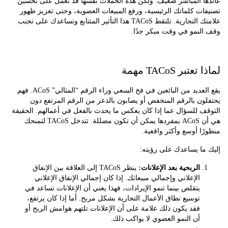
ا المباشر ضعيف. ولكن هذه الحملات نفسها قد تعمل على تحسين
ت كلماتك الرئيسية، ورفع المبيعات العضوية، وحتى تعزيز ظهور
علامتك التجارية. تلتقط TACoS هذا التأثير المتتابع وتساعدك على تجنب
لنمو في وقت مبكر جدًا.
تبر TACoS مهمة
يقع العديد من البائعين في فخ السعي وراء الرقم “المثالي” ACoS. فهم
ن بالرقم المنخفض أو يصابون بالذعر من الرقم المرتفع دون
 للسؤال عما إذا كان يعكس ما يحدث بالفعل في أعمالهم. الحقيقة
هي أن ACoS بمفردها يمكن أن تكون مضللة. تتدخل TACoS لتمنحك
ا أوسع وأكثر واقعية.
ا يساعدك على رؤيته:
الربحية بعد الإعلانات:
ينظر TACoS إلى العلاقة بين الإنفاق
الإعلاني وإجمالي مبيعاتك. إذا كان إجمالي الإنفاق الإعلاني
يتقلص بينما تنمو الإيرادات، فهذا يعني أن الإعلانات تساعد في
توسيع نطاق الأعمال التجارية بشكل مربح. أما إذا كان يرتفع،
فقد يكون ذلك علامة على أن الإعلانات تلتهم هوامش الربح أو
أن النمو العضوي لا يواكب ذلك.