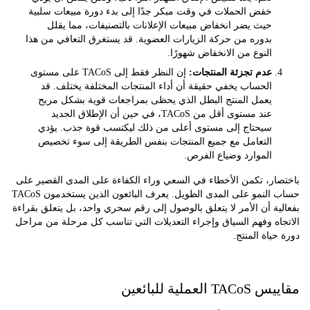
خفض الحملات في وقت مبكر جدًا إلى بدء دورة مبيعات سلبية
حيث يضر انخفاض مبيعات الإعلانات بالتصنيفات، مما يقلل
بدوره من حركة الزيارات العضوية. قد يستغرق التعافي من هذا
النوع من الانخفاض شهورًا.
عدم تجزئة المنتجات:
إن النظر فقط إلى TACoS على مستوى
الحساب يخفي حقيقة أن أداء المنتجات المختلفة يختلف. قد
يعمل المنتج البطل الذي يحظى بمراجعات قوية بشكل مربح
عند مستوى أقل من TACoS، في حين أن الإطلاق الجديد
سيحتاج إلى مستوى أعلى من ذلك ليكتسب قوة جذب. يؤدي
التعامل مع جميع المنتجات بنفس الطريقة إلى سوء تخصيص
الموارد وضياع الفرص.
ار، تكمن الأخطاء في السعي وراء الكفاءة على المدى القصير على
حساب النمو على المدى الطويل. يعرف البائعون الذين يستخدمون TACoS
ة أن الأمر لا يتعلق بالوصول إلى رقم سحري واحد، بل يتعلق بقراءة
ه وفهم السياق وإجراء التعديلات التي تناسب كل مرحلة من مراحل
ياة المنتج.
لعملية للبائعين