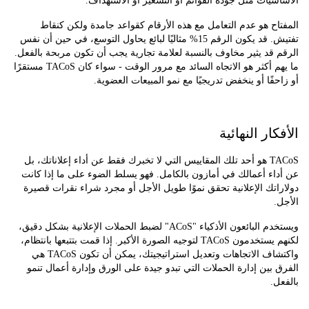
يات مثل جودة القوائم أو التسعير أو الاستهداف.
ح هو عدم التعامل مع هذه الأرقام كقواعد جامدة ولكن كنقاط
تفتيش. قد يكون الرقم 15% مثاليًا لبائع يحاول التوسع، في حين أن نفس
قد يثير مخاوف بالنسبة لعلامة تجارية يجب أن تكون مربحة بالفعل.
ما يهم أكثر هو الاتجاه السائد مع مرور الوقت - سواء كان TACoS مستقرًا
فًا أو ينخفض تدريجيًا مع نمو المبيعات العضوية.
ار النهائية
TACoS هو أحد تلك المقاييس التي لا تخبرك فقط عن أداء إعلاناتك، بل
ء أعمالك في أمازون بالكامل. فهو يسلط الضوء على ما إذا كانت
تك الإعلانية تحقق نموًا طويل الأجل أو مجرد شراء نقرات قصيرة
ويستخدم البائعون الأذكياء "ACoS" لضبط الحملات الإعلانية بشكل دقيق،
لكنهم يستخدمون TACoS لتوجيه الصورة الأكبر. إذا قمت بتتبعها بانتظام،
واكتشاف الاتجاهات وتعديل استراتيجيتك، يمكن أن تكون TACoS هي
بين إدارة الحملات التي تبدو جيدة على الورق وإدارة أعمال تنمو
.