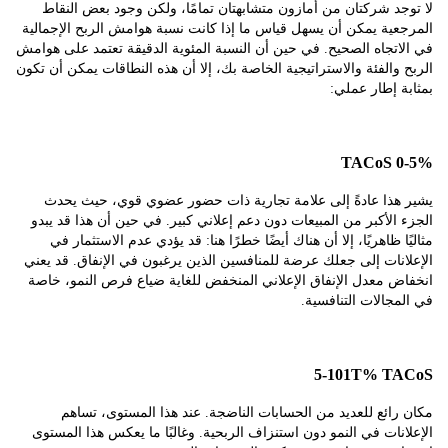
د شركتان من أمازون متشابهتان تمامًا، ولكن وجود بعض النقاط
ية يمكن أن يسهل قياس ما إذا كانت نسبة هوامش الربح الإجمالية
تجاه الصحيح. في حين أن النسبة المئوية الدقيقة تعتمد على هوامش
والفئة والاستراتيجية الخاصة بك، إلا أن هذه النطاقات يمكن أن تكون
 إطار عملي:
0
هذا عادةً إلى علامة تجارية ذات حضور عضوي قوي، حيث يحدث
الأكبر من المبيعات دون دعم إعلاني كبير. في حين أن هذا قد يبدو
ا ظاهريًا، إلا أن هناك أيضًا خطرًا هنا: قد يؤدي عدم الاستثمار في
نات إلى جعلك عرضة للمنافسين الذين يرغبون في الإنفاق. قد يعني
 معدل الإنفاق الإعلاني المنخفض للغاية ضياع فرص النمو، خاصة
جالات التنافسية.
5-101T% T
ائع للعديد من الحسابات الناضجة. عند هذا المستوى، تساهم
نات في النمو دون استنزاف الربحية. وغالبًا ما يعكس هذا المستوى