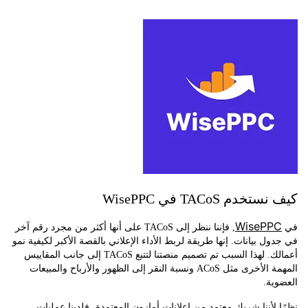
دم TACoS في WisePPC
WisePP
, فإننا ننظر إلى TACoS على أنها أكثر من مجرد رقم آخر
ل بيانات. إنها طريقة لربط الأداء الإعلاني بالقصة الأكبر لكيفية نمو
أعمالك. لهذا السبب تم تصميم منصتنا لتتبع TACoS إلى جانب المقاييس
المهمة الأخرى مثل ACoS ونسبة النقر إلى الظهور والأرباح والمبيعات
ة.
لأننا شريك معتمد من إعلانات أمازون المعتمدة، فلدينا عمليات