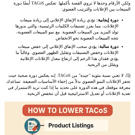
ولكن الأرقام وحدها لا تروي القصة بأكملها. تعكس TACoS أيضًا دورة
ات بين الإعلانات والترتيب العضوي:
دورة إيجابية:
تؤدي زيادة الإنفاق الإعلاني إلى زيادة مبيعات
الإعلانات، مما يعزز تصنيفات الكلمات الرئيسية، والتي بدورها
تولد المزيد من المبيعات العضوية. مع نمو المبيعات العضوية،
تتجه المبيعات العضوية نحو الانخفاض.
دورة سالبة:
يؤدي سحب الإنفاق الإعلاني إلى خفض مبيعات
الإعلانات وخفض التصنيفات وتقليل الظهور العضوي. وغالباً ما
يؤدي فقدان هذا الزخم إلى ارتفاع معدل الإعلانات الإعلانية
ويقلل من الربحية.
إذًا، لا تعني نسبة مئوية “جيدة” من TACoS. إنه يعكس دورة صحية حيث
لإعلانات النمو العضوي بدلاً من إخفاء الأساسيات الضعيفة. تساعدك
موقعك في هذه الدورة على تحديد ما إذا كنت تريد الاستمرار في
الإعلانات أو تعديل الاستراتيجية قبل أن تنخفض الربحية.