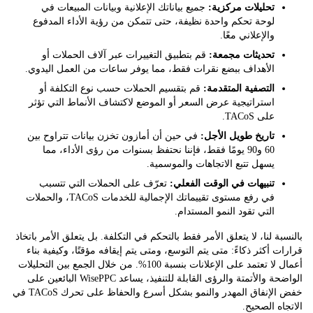
تحليلات مركزية:
جميع بياناتك الإعلانية وبيانات المبيعات في
لوحة تحكم واحدة نظيفة، حتى تتمكن من رؤية الأداء المدفوع
والإعلاني معًا.
تحديثات مجمعة:
قم بتطبيق التغييرات عبر آلاف الحملات أو
الأهداف ببضع نقرات فقط، مما يوفر ساعات من العمل اليدوي.
التصفية المتقدمة:
قم بتقسيم الحملات حسب نوع التكلفة أو
استراتيجية عرض السعر أو الموضع لاكتشاف الأنماط التي تؤثر
على TACoS.
تاريخ طويل الأجل:
في حين أن أمازون تخزن بيانات تتراوح بين
60 و90 يومًا فقط، فإننا نحتفظ بسنوات من رؤى الأداء، مما
يسهل تتبع الاتجاهات والموسمية.
تنبيهات في الوقت الفعلي:
تعرّف على الحملات التي تتسبب
في رفع مستوى تقييماتك الإجمالية للخدمات TACoS، والحملات
التي تقود النمو المستدام.
ة لنا، لا يتعلق الأمر فقط بالتحكم في التكلفة. بل يتعلق الأمر باتخاذ
 أكثر ذكاءً: متى يتم التوسع، ومتى يتم إيقافه مؤقتًا، وكيفية بناء
أعمال لا تعتمد على الإعلانات بنسبة 100%. من خلال الجمع بين التحليلات
الواضحة والأتمتة والرؤى القابلة للتنفيذ، يساعد WisePPC البائعين على
خفض الإنفاق المهدر والنمو بشكل أسرع والحفاظ على تحرك TACoS في
ه الصحيح.