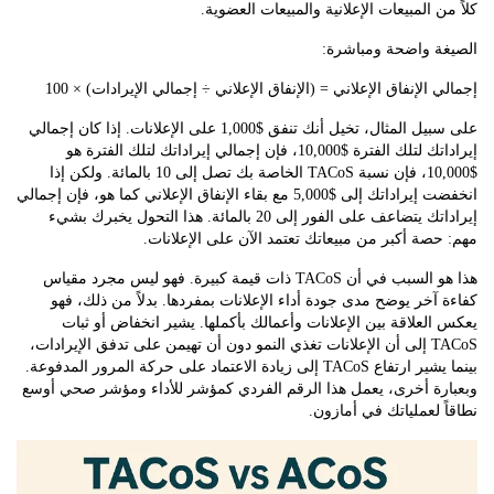
ن المبيعات الإعلانية والمبيعات العضوية.
ة واضحة ومباشرة:
 الإنفاق الإعلاني = (الإنفاق الإعلاني ÷ إجمالي الإيرادات) × 100
على سبيل المثال، تخيل أنك تنفق $1,000 على الإعلانات. إذا كان إجمالي
إيراداتك لتلك الفترة $10,000، فإن إجمالي إيراداتك لتلك الفترة هو
$10,000، فإن نسبة TACoS الخاصة بك تصل إلى 10 بالمائة. ولكن إذا
انخفضت إيراداتك إلى $5,000 مع بقاء الإنفاق الإعلاني كما هو، فإن إجمالي
إيراداتك يتضاعف على الفور إلى 20 بالمائة. هذا التحول يخبرك بشيء
صة أكبر من مبيعاتك تعتمد الآن على الإعلانات.
هذا هو السبب في أن TACoS ذات قيمة كبيرة. فهو ليس مجرد مقياس
آخر يوضح مدى جودة أداء الإعلانات بمفردها. بدلاً من ذلك، فهو
لعلاقة بين الإعلانات وأعمالك بأكملها. يشير انخفاض أو ثبات
TACoS إلى أن الإعلانات تغذي النمو دون أن تهيمن على تدفق الإيرادات،
بينما يشير ارتفاع TACoS إلى زيادة الاعتماد على حركة المرور المدفوعة.
رة أخرى، يعمل هذا الرقم الفردي كمؤشر للأداء ومؤشر صحي أوسع
 لعملياتك في أمازون.