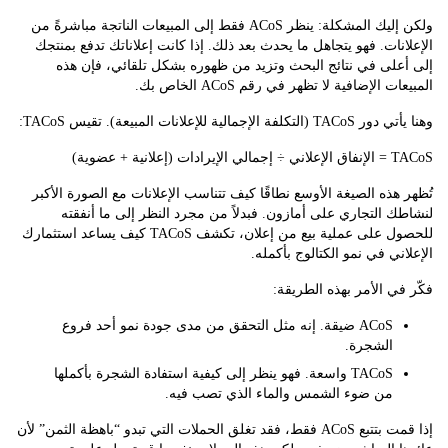
ولكن إليك المشكلة: ينظر ACoS فقط إلى المبيعات الناتجة مباشرةً من
نات. فهو يتجاهل ما يحدث بعد ذلك. إذا كانت إعلاناتك تدفع بمنتجك
لى في نتائج البحث وتزيد من ظهوره بشكل تلقائي، فإن هذه
 الإضافية لا تظهر في رقم ACoS الخاص بك.
الإجمالية للإعلانات المبيعة). تقيس TACoS:
لانية + عضوية)
هذه الصيغة الأوسع نطاقًا كيف تتناسب الإعلانات مع الصورة الأكبر
 التجاري على أمازون. فبدلاً من مجرد النظر إلى ما أنفقته
للحصول على عملية بيع من إعلان، تكشف TACoS كيف يساعد استثمارك
ني في نمو الكتالوج بأكمله.
ي الأمر بهذه الطريقة:
ACoS ضيقة. إنه مثل التحقق من مدى جودة نمو أحد فروع
الشجرة.
TACoS واسعة. فهو ينظر إلى كيفية استفادة الشجرة بأكملها
من ضوء الشمس والماء الذي تصب فيه.
إذا قمت بتتبع ACoS فقط، فقد تغلق الحملات التي تبدو “باهظة الثمن” لأن