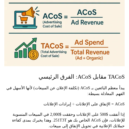
الفرق الرئيسي
يبدأ معظم البائعين بـ ACoS (تكلفة الإعلان عن المبيعات) لأنها الأسهل في
 المعادلة بسيطة:
ات
إذا أنفقت $500 على الإعلانات وحققت $2,000 في المبيعات المنسوبة
للإعلانات، فإن ACoS الخاص بك هو 251T3T. وهذا يخبرك بمدى كفاءة
 الإعلانية في تحويل الإنفاق إلى مبيعات.