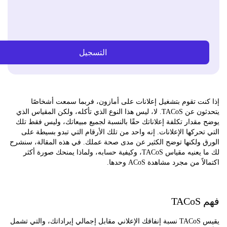
التسجيل
نت تقوم بتشغيل إعلانات على أمازون، فربما سمعت أشخاصًا
يتحدثون عن TACoS. لا، ليس هذا النوع الذي تأكله، ولكن المقياس الذي
قدار تكلفة إعلاناتك حقًا بالنسبة لجميع مبيعاتك، وليس فقط تلك
حركها الإعلانات. إنه واحد من تلك الأرقام التي تبدو بسيطة على
 ولكنها توضح الكثير عن مدى صحة عملك. في هذه المقالة، سنشرح
لك ما يعنيه مقياس TACoS، وكيفية حسابه، ولماذا يمنحك صورة أكثر
 من مجرد مشاهدة ACoS وحدها.
T
يقيس TACoS نسبة إنفاقك الإعلاني مقابل إجمالي إيراداتك، والتي تشمل