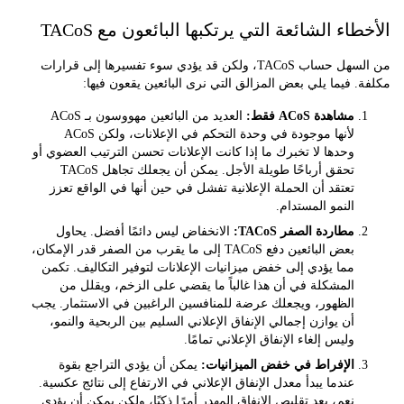
اء الشائعة التي يرتكبها البائعون مع TACoS
من السهل حساب TACoS، ولكن قد يؤدي سوء تفسيرها إلى قرارات
 فيما يلي بعض المزالق التي نرى البائعين يقعون فيها:
مشاهدة ACoS فقط:
العديد من البائعين مهووسون بـ ACoS
لأنها موجودة في وحدة التحكم في الإعلانات، ولكن ACoS
وحدها لا تخبرك ما إذا كانت الإعلانات تحسن الترتيب العضوي أو
تحقق أرباحًا طويلة الأجل. يمكن أن يجعلك تجاهل TACoS
تعتقد أن الحملة الإعلانية تفشل في حين أنها في الواقع تعزز
النمو المستدام.
مطاردة الصفر TACoS:
الانخفاض ليس دائمًا أفضل. يحاول
بعض البائعين دفع TACoS إلى ما يقرب من الصفر قدر الإمكان،
مما يؤدي إلى خفض ميزانيات الإعلانات لتوفير التكاليف. تكمن
المشكلة في أن هذا غالباً ما يقضي على الزخم، ويقلل من
الظهور، ويجعلك عرضة للمنافسين الراغبين في الاستثمار. يجب
أن يوازن إجمالي الإنفاق الإعلاني السليم بين الربحية والنمو،
وليس إلغاء الإنفاق الإعلاني تمامًا.
الإفراط في خفض الميزانيات:
يمكن أن يؤدي التراجع بقوة
عندما يبدأ معدل الإنفاق الإعلاني في الارتفاع إلى نتائج عكسية.
نعم، يعد تقليص الإنفاق المهدر أمرًا ذكيًا، ولكن يمكن أن يؤدي