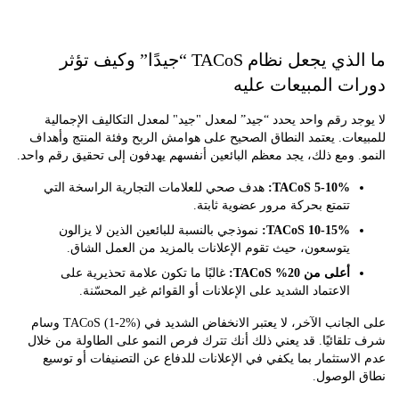
ما الذي يجعل نظام TACoS “جيدًا” وكيف تؤثر
ت المبيعات عليه
د رقم واحد يحدد “جيد” لمعدل "جيد" لمعدل التكاليف الإجمالية
ات. يعتمد النطاق الصحيح على هوامش الربح وفئة المنتج وأهداف
 ومع ذلك، يجد معظم البائعين أنفسهم يهدفون إلى تحقيق رقم واحد.
5-10% TACoS:
هدف صحي للعلامات التجارية الراسخة التي
تتمتع بحركة مرور عضوية ثابتة.
10-15% TACoS:
نموذجي بالنسبة للبائعين الذين لا يزالون
يتوسعون، حيث تقوم الإعلانات بالمزيد من العمل الشاق.
أعلى من 20% TACoS:
غالبًا ما تكون علامة تحذيرية على
الاعتماد الشديد على الإعلانات أو القوائم غير المحسّنة.
على الجانب الآخر، لا يعتبر الانخفاض الشديد في TACoS (1-2%) وسام
قائيًا. قد يعني ذلك أنك تترك فرص النمو على الطاولة من خلال
استثمار بما يكفي في الإعلانات للدفاع عن التصنيفات أو توسيع
الوصول.