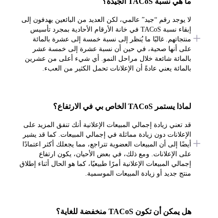
ما هي نسبة TACoS الجيدة؟
لا يوجد رقم “جيد” عالمي، لكن العديد من البائعين يهدفون إلى
إبقاء نسبة TACoS في خانة الأرقام الأحادية بمجرد تأسيس
منتجاتهم. غالبًا ما يُنظر إلى نسبة خمسة إلى عشرة بالمائة
على أنها صحية، في حين أن نسبة عشرة إلى خمسة عشر
بالمائة شائعة خلال مراحل النمو. أي شيء أعلى من عشرين
بالمائة يعني عادةً أن الإعلانات تحمل الكثير من العبء.
لماذا يستمر TACoS الخاص بي في الارتفاع؟
قد تعني زيادة إجمالي المبيعات الإعلانية أنك تنفق المزيد على
الإعلانات دون زيادة مماثلة في إجمالي المبيعات. كما قد يشير
أيضًا إلى أن المبيعات العضوية تتراجع، مما يجعلك أكثر اعتمادًا
على الإعلانات. ومع ذلك، في بعض الأحيان، يكون ارتفاع
إجمالي المبيعات الإعلانية أمرًا طبيعيًا، كما هو الحال أثناء إطلاق
منتج جديد أو زيادة المبيعات الموسمية.
هل يمكن أن تكون TACoS منخفضة للغاية؟