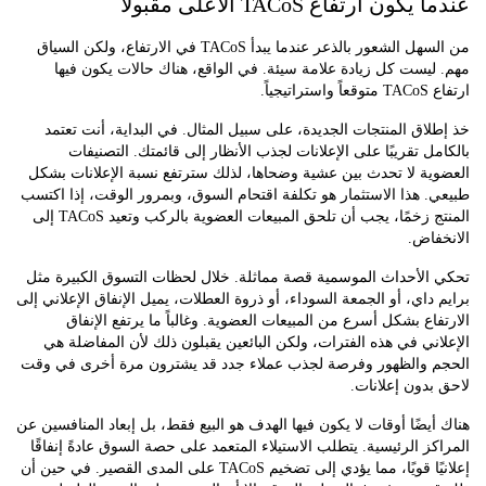
ون ارتفاع TACoS الأعلى مقبولاً
من السهل الشعور بالذعر عندما يبدأ TACoS في الارتفاع، ولكن السياق
يست كل زيادة علامة سيئة. في الواقع، هناك حالات يكون فيها
جياً.
اق المنتجات الجديدة، على سبيل المثال. في البداية، أنت تعتمد
ل تقريبًا على الإعلانات لجذب الأنظار إلى قائمتك. التصنيفات
ة لا تحدث بين عشية وضحاها، لذلك سترتفع نسبة الإعلانات بشكل
 هذا الاستثمار هو تكلفة اقتحام السوق، وبمرور الوقت، إذا اكتسب
المنتج زخمًا، يجب أن تلحق المبيعات العضوية بالركب وتعيد TACoS إلى
اض.
الأحداث الموسمية قصة مماثلة. خلال لحظات التسوق الكبيرة مثل
داي، أو الجمعة السوداء، أو ذروة العطلات، يميل الإنفاق الإعلاني إلى
اع بشكل أسرع من المبيعات العضوية. وغالباً ما يرتفع الإنفاق
ني في هذه الفترات، ولكن البائعين يقبلون ذلك لأن المفاضلة هي
 والظهور وفرصة لجذب عملاء جدد قد يشترون مرة أخرى في وقت
دون إعلانات.
يضًا أوقات لا يكون فيها الهدف هو البيع فقط، بل إبعاد المنافسين عن
ز الرئيسية. يتطلب الاستيلاء المتعمد على حصة السوق عادةً إنفاقًا
إعلانيًا قويًا، مما يؤدي إلى تضخيم TACoS على المدى القصير. في حين أن