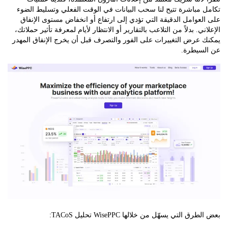
مباشرة تتيح لنا سحب البيانات في الوقت الفعلي وتسليط الضوء
عوامل الدقيقة التي تؤدي إلى ارتفاع أو انخفاض مستوى الإنفاق
ني. بدلاً من التلاعب بالتقارير أو الانتظار لأيام لمعرفة تأثير حملاتك،
عرض التغييرات على الفور والتصرف قبل أن يخرج الإنفاق المهدر
سيطرة.
 التي يسهّل من خلالها WisePPC تحليل TACoS: