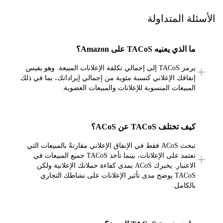
ئلة المتداولة
ما الذي يعنيه TACoS على Amazon؟
يرمز TACoS إلى إجمالي تكلفة الإعلانات المبيعة. وهو يقيس
إنفاقك الإعلاني كنسبة مئوية من إجمالي إيراداتك، بما في ذلك
المبيعات المنسوبة للإعلانات والمبيعات العضوية.
كيف تختلف TACoS عن ACoS؟
تبحث ACoS فقط في الإنفاق الإعلاني مقارنةً بالمبيعات التي
تعتمد على الإعلانات، بينما تأخذ TACoS جميع المبيعات في
الاعتبار. يخبرك ACoS بمدى كفاءة حملاتك الإعلانية ولكن
TACoS يوضح مدى تأثير الإعلانات على نشاطك التجاري
بالكامل.