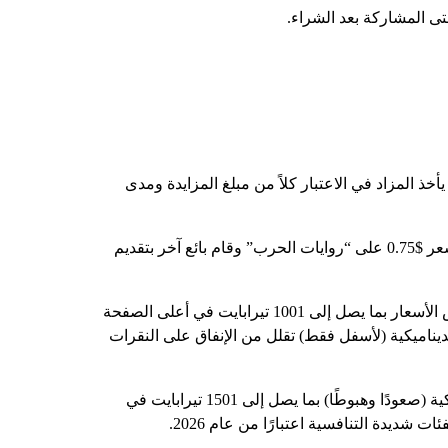
تى المشاركة بعد الشراء.
أخذ المزاد في الاعتبار كلاً من مبلغ المزايدة ومدى
قد يستهدف عدة بائعين نفس الكلمات المفتاحية. يشرح دليل المؤلف للمنتجات الدعائية أنه إذا قام أحد البائعين بتقديم عرض سعر $0.75 على “روايات الحرب” وقام بائع آخر بتقديم
يختار البائعون من بين ثلاث استراتيجيات عروض أسعار. تتيح عروض الأسعار الديناميكية (لأعلى ولأسفل) لأمازون تعديل عروض الأسعار بما يصل إلى 1001 تيرابايت في أعلى الصفحة
عروض الأسعار الديناميكية (لأسفل فقط) تقلل من الإنفاق على النقرات
تقدم أمازون الآن استراتيجيات عروض أسعار متقدمة مدعومة بالذكاء الاصطناعي حيث يمكن أن تزيد عروض الأسعار الديناميكية (صعودًا وهبوطًا) بما يصل إلى 1501 تيرابايت في