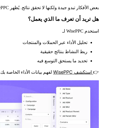
بعض الأفكار تبدو جيدة ولكنها لا تحقق نتائج. يُظهر WisePPC ما يحقق النتائج بالفعل من خلال ربط بيانات الأداء في مكان واحد. يمكنك التركيز على ما يتوسع بدلاً من التخمين.
هل تريد أن تعرف ما الذي يعمل؟
استخدم WisePPC لـ
تحليل الأداء عبر الحملات والمنتجات
ربط النشاط بنتائج حقيقية
تحديد ما يستحق التوسع فيه
استكشف WisePPC
👉
لفهم بيانات الأداء الخاصة بك.