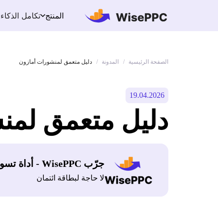
تكامل الذكاء
المنتج
الصفحة الرئيسية
المدونة
/
/
دليل متعمق لمنشورات أمازون
19.04.2026
دليل متعمق لمن
جرّب WisePPC - أداة تسويق أمازون
لا حاجة لبطاقة ائتمان