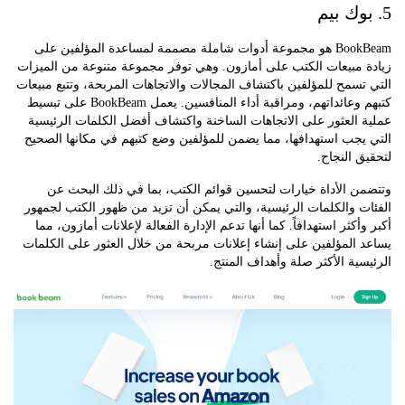
BookBeam هو مجموعة أدوات شاملة مصممة لمساعدة المؤلفين على
 مبيعات الكتب على أمازون. وهي توفر مجموعة متنوعة من الميزات
سمح للمؤلفين باكتشاف المجالات والاتجاهات المربحة، وتتبع مبيعات
كتبهم وعائداتهم، ومراقبة أداء المنافسين. يعمل BookBeam على تبسيط
العثور على الاتجاهات الساخنة واكتشاف أفضل الكلمات الرئيسية
جب استهدافها، مما يضمن للمؤلفين وضع كتبهم في مكانها الصحيح
 النجاح.
 الأداة خيارات لتحسين قوائم الكتب، بما في ذلك البحث عن
 والكلمات الرئيسية، والتي يمكن أن تزيد من ظهور الكتب لجمهور
أكثر استهدافاً. كما أنها تدعم الإدارة الفعالة لإعلانات أمازون، مما
المؤلفين على إنشاء إعلانات مربحة من خلال العثور على الكلمات
ية الأكثر صلة وأهداف المنتج.