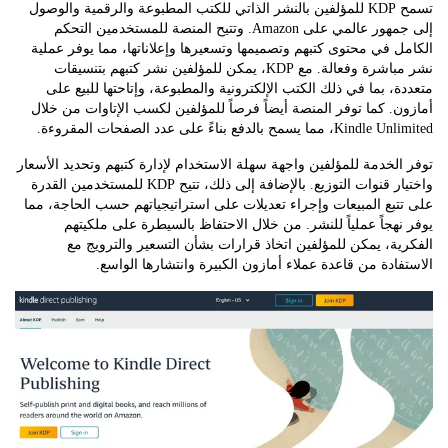
تسمح KDP للمؤلفين بالنشر الذاتي للكتب المطبوعة والرقمية والوصول
إلى جمهور عالمي على Amazon. وتتيح المنصة للمستخدمين التحكم
 في محتوى كتبهم وتصميمها وتسعيرها وإعلاناتها، مما يوفر عملية
نشر مباشرة وفعالة. مع KDP، يمكن للمؤلفين نشر كتبهم بتنسيقات
، بما في ذلك الكتب الإلكترونية والمطبوعة، وإتاحتها للبيع على
. كما توفر المنصة أيضاً فرصاً للمؤلفين لكسب الإتاوات من خلال
يسمح بالدفع بناءً على عدد الصفحات المقروءة.
لخدمة للمؤلفين واجهة سهلة الاستخدام لإدارة كتبهم وتحديد الأسعار
واختيار قنوات التوزيع. بالإضافة إلى ذلك، تتيح KDP للمستخدمين القدرة
بع المبيعات وإجراء تعديلات على استراتيجياتهم حسب الحاجة، مما
هجاً عملياً للنشر. من خلال الاحتفاظ بالسيطرة على ملكيتهم
ة، يمكن للمؤلفين اتخاذ قرارات بشأن التسعير والترويج مع
ادة من قاعدة عملاء أمازون الكبيرة وانتشارها الواسع.