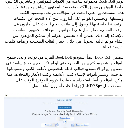
يوفر Book Bolt مجموعة شاملة من الأدوات للمؤلفين والناشرين الذاتيين،
 المهتمين بسوق الكتب منخفضة المحتوى. تساعد مجموعة الأدوات
لمستخدمين على البحث عن مجالات مربحة، وتصميم الكتب
ها، وتحسين القوائم على أمازون. تتيح أداة البحث عن الكلمات
ية الخاصة بها الوصول إلى بيانات حجم البحث على أمازون في
 الفعلي، مما يسهل على المؤلفين استهداف الجمهور المناسب.
فة إلى ذلك، تضمن أداة تحسين القوائم أن يتمكن المؤلفون من
قوائم عالية التحويل من خلال اختيار الفئات الصحيحة وإضافة كلمات
 فعالة.
يتضمن Book Bolt أيضاً استوديو Book Bolt الفريد من نوعه، والذي يسمح
ين بتصميم كتبهم من الصفر، حتى لو لم تكن لديهم خبرة سابقة في
م. يوفر الاستوديو قوالب قابلة للتخصيص لأغلفة الكتب وتصميماتها
ية، ويتميز بأدوات لإنشاء كتب الأنشطة وكتب الألغاز والمجلات. كما
للمؤلفين أيضًا استخدام ملحقات الكروم الموفرة للوقت على
جراء أبحاث أمازون أثناء التنقل.