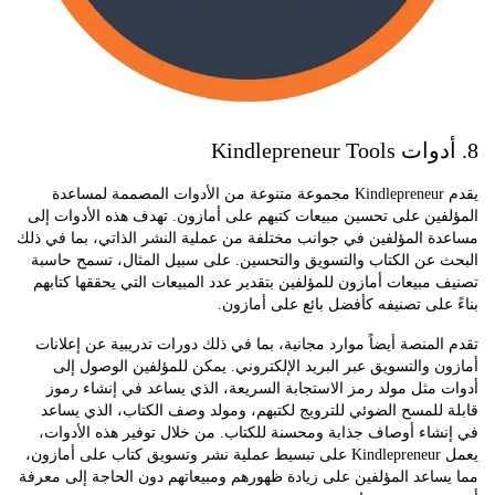
يقدم Kindlepreneur مجموعة متنوعة من الأدوات المصممة لمساعدة
ين على تحسين مبيعات كتبهم على أمازون. تهدف هذه الأدوات إلى
ة المؤلفين في جوانب مختلفة من عملية النشر الذاتي، بما في ذلك
 عن الكتاب والتسويق والتحسين. على سبيل المثال، تسمح حاسبة
مبيعات أمازون للمؤلفين بتقدير عدد المبيعات التي يحققها كتابهم
على تصنيفه كأفضل بائع على أمازون.
لمنصة أيضاً موارد مجانية، بما في ذلك دورات تدريبية عن إعلانات
 والتسويق عبر البريد الإلكتروني. يمكن للمؤلفين الوصول إلى
مثل مولد رمز الاستجابة السريعة، الذي يساعد في إنشاء رموز
للمسح الضوئي للترويج لكتبهم، ومولد وصف الكتاب، الذي يساعد
شاء أوصاف جذابة ومحسنة للكتاب. من خلال توفير هذه الأدوات،
يعمل Kindlepreneur على تبسيط عملية نشر وتسويق كتاب على أمازون،
اعد المؤلفين على زيادة ظهورهم ومبيعاتهم دون الحاجة إلى معرفة