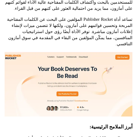
دمين بالبحث واكتشاف الكلمات المفتاحية عالية الأداء لقوائم كتبهم
ازون، مما يزيد من احتمالية العثور على كتبهم من قبل القراء.
تساعد أداة Publisher Rocket المؤلفين على البحث عن الكلمات المفتاحية
ة وتحسين قوائمهم على أمازون، ولكنها لا تتضمن ميزات لإنشاء
ت أمازون مباشرة. توفر الأداة أيضًا رؤى حول استراتيجيات
سين، مما يمكّن المؤلفين من البقاء في المقدمة في سوق أمازون
سي.
لملامح الرئيسية: