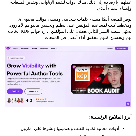
 بالإضافة إلى ذلك، هناك أدوات لتقييم الإتاوات، وتقدير المبيعات،
 أسماء أقلام.
توفر المنصة أيضًا منشئ كلمات سحابية، ومنشئ قوالب محتوى A+،
 كتب لمساعدة المؤلفين على تنظيم وتحسين محتواهم لأمازون.
تسهّل منصة النشر الذاتي Titans على المؤلفين إدارة قوائم KDP الخاصة
حسين كتبهم لتحقيق أداء أفضل في المبيعات.
لملامح الرئيسية:
أدوات مجانية لكتابة الكتب وتصميمها ونشرها على أمازون