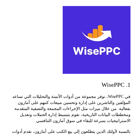
في WisePPC، نوفر مجموعة من أدوات الأتمتة والتحليلات التي تساعد
ين والناشرين على إدارة وتحسين مبيعات كتبهم على أمازون
ة. من خلال ميزات مثل الإجراءات المجمعة والتصفية المتقدمة
ت البيانات التاريخية، نقوم بتبسيط إدارة الحملات وتعديل
اتيجيات بسرعة للبقاء في سوق أمازون التنافسي.
ة لأولئك الذين يتطلعون إلى بيع الكتب على أمازون، نقدم أدوات