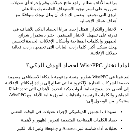
مراقبة الأداء بانتظام. راجع نتائج حملاتك وقم بإجراء أي تعديلات
ضرورية على استراتيجية الاستهداف الخاصة بك بناءً على
الرؤى التي تجمعها. يضمن لك ذلك أن يظل نهجك متوافقًا مع
أهداف عملك الإجمالية.
الاختبار والتكرار:
تتمثل إحدى مزايا الحصاد الذكي للأهداف في
قدرته على تسهيل الاختبار المستمر. اختبر باستمرار شرائح
الجمهور والكلمات المفتاحية وأشكال الإعلانات الجديدة لتحسين
نهجك بشكل أكبر. كلما زادت البيانات التي تجمعها، زادت فعالية
حملاتك الإعلانية.
WiseP لحصاد الهدف الذكي؟
لقد قمنا في WisePPC بتطوير منصة مدعومة بالذكاء الاصطناعي مصممة
 لشركات التجارة الإلكترونية التي تتطلع إلى زيادة إمكاناتها الإعلانية
صى حد. يدمج نظامنا أدوات ذكية لتحديد الأهداف التي تحدد تلقائيًا
الجماهير والكلمات الرئيسية واتجاهات السوق عالية الأداء. مع WisePPC،
ن من الوصول إلى:
استهداف الجمهور الديناميكي لإجراء تعديلات في الوقت الفعلي
حصاد الكلمات المفتاحية المتقدمة لتعزيز الظهور والأهمية
تحليلات أداء شاملة عبر Amazon و Shopify وغير ذلك الكثير