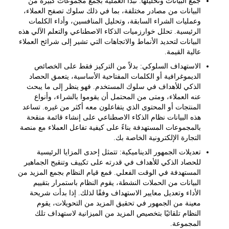
جمع البيانات وتحليلها:
تبدأ العملية بجمع مجموعات كبيرة من
البيانات من مصادر مختلفة، بما في ذلك سلوك تصفح العملاء،
وعمليات الشراء السابقة، وتحليل المنافسين، وأداء الكلمات
الرئيسية. تحلل خوارزميات الذكاء الاصطناعي والتعلم الآلي هذه
البيانات لتحديد الأنماط والاتجاهات التي تشير إلى شرائح العملاء
عالية القيمة.
الاستهداف السلوكي:
بدلاً من التركيز فقط على الخصائص
الديموغرافية أو الكلمات المفتاحية الأساسية، يتعمق الحصاد
الذكي للأهداف في سلوك المستخدم. فهو ينظر إلى ما يبحث
عنه العملاء، ومتى من المحتمل أن يقوموا بالشراء، وأنواع
المنتجات أو المحتوى الذي يتفاعلون معه أكثر من غيره. تساعد
هذه البيانات نظام الذكاء الاصطناعي على إنشاء قائمة منقحة
بالمجموعات المستهدفة بناءً على كيفية تفاعل العملاء مع منصة
التجارة الإلكترونية الخاصة بك.
تعديلات الجمهور الديناميكية:
تتمثل إحدى المزايا الرئيسية
للحصاد الذكي للأهداف في قدرته على تكييف وتنقيح الجماهير
المستهدفة في الوقت الفعلي. فمع قيام النظام بجمع المزيد من
البيانات من الحملات النشطة، يقوم النظام باستمرار بتقييم
الأداء وتعديل معايير الاستهداف وفقًا لذلك. إذا بدأت شريحة
معينة من الجمهور في تحقيق المزيد من التحويلات، يقوم
النظام تلقائيًا بتخصيص المزيد من الميزانية لاستهداف تلك
المجموعة.