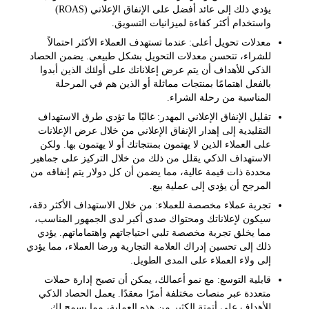
يؤدي ذلك إلى عائد أفضل على الإنفاق الإعلاني (ROAS)
واستخدام أكثر كفاءة لميزانيات التسويق.
معدلات تحويل أعلى:
عندما تستهدف العملاء الأكثر احتمالاً
للشراء، تتحسن معدلات التحويل بشكل طبيعي. يضمن الحصاد
الذكي للأهداف أن يتم عرض إعلاناتك على أولئك الذين أبدوا
بالفعل اهتمامًا بمنتجات مماثلة أو الذين هم في المرحلة
المناسبة من رحلة الشراء.
تقليل الإنفاق الإعلاني المهدر:
غالبًا ما تؤدي طرق الاستهداف
التقليدية إلى إهدار الإنفاق الإعلاني من خلال عرض الإعلانات
على العملاء الذين لا يهتمون بمنتجاتك أو لا يهتمون بها. ولكن
الاستهداف الذكي يقلل من ذلك من خلال التركيز على جماهير
محددة ذات قيمة عالية، مما يضمن أن كل دولار يتم إنفاقه من
المرجح أن يؤدي إلى عملية بيع.
تجربة عملاء مخصصة للعملاء:
من خلال الاستهداف الأكثر دقة،
سيكون لإعلاناتك ومحتواك صدى أكبر لدى الجمهور المناسب،
مما يخلق تجربة مخصصة تلبي احتياجاتهم واهتماماتهم. يؤدي
ذلك إلى تحسين إدراك العلامة التجارية ورضا العملاء، مما يؤدي
إلى ولاء العملاء على المدى الطويل.
قابلية التوسع:
مع نمو أعمالك، يمكن أن تصبح إدارة حملات
متعددة عبر منصات مختلفة أمرًا معقدًا. يعمل الحصاد الذكي
للأهداف على أتمتة الكثير من هذه العملية، مما يسمح لك