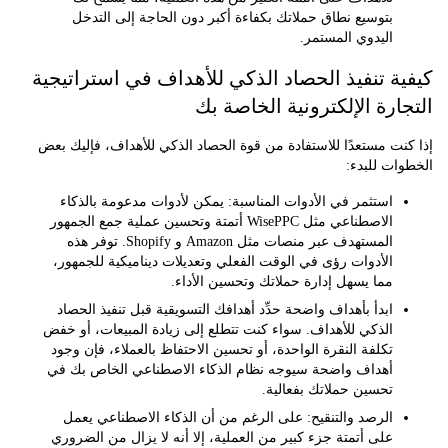
بتوسيع نطاق حملاتك بكفاءة أكبر دون الحاجة إلى التدخل
اليدوي المستمر.
ة تنفيذ الحصاد الذكي للأهداف في استراتيجية
ارة الإلكترونية الخاصة بك
ت مستعدًا للاستفادة من قوة الحصاد الذكي للأهداف، فإليك بعض
ت للبدء:
استثمر في الأدوات المناسبة:
يمكن لأدوات مدعومة بالذكاء
الاصطناعي مثل WisePPC أتمتة وتحسين عملية جمع الجمهور
المستهدف عبر منصات مثل Amazon و Shopify. توفر هذه
الأدوات رؤى في الوقت الفعلي وتعديلات ديناميكية للجمهور،
مما يسهل إدارة حملاتك وتحسين الأداء.
ابدأ بأهداف واضحة
حدِّد أهدافك التسويقية قبل تنفيذ الحصاد
الذكي للأهداف. سواء كنت تتطلع إلى زيادة المبيعات، أو خفض
تكلفة النقرة الواحدة، أو تحسين الاحتفاظ بالعملاء، فإن وجود
أهداف واضحة سيوجه نظام الذكاء الاصطناعي الخاص بك في
تحسين حملاتك بفعالية.
الرصد والتنقيح:
على الرغم من أن الذكاء الاصطناعي يعمل
على أتمتة جزء كبير من العملية، إلا أنه لا يزال من الضروري