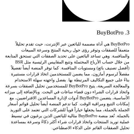
BuyBotPro هي أداة مصممة للبائعين عبر الإنترنت، حيث تقدم تحليلاً
ً للصفقات وتوفر رؤى حول ربحية المنتج وسرعة المبيعات
فسة. وهي تساعد البائعين على تحديد الصفقات التي تستحق المتابعة
من خلال حساب الأرباح المحتملة وتتبع المقاييس الرئيسية مثل BSR
تصنيف بائع) ومستويات المنافسة. كما توفر المنصة أيضاً تفصيلاً
ً لرسوم أمازون، مما يضمن للمستخدمين اتخاذ قرارات مستنيرة
على جميع التكاليف المرتبطة بها. بفضل واجهته سهلة الاستخدام
والمعالجة السريعة، يتيح BuyBotPro للمستخدمين تحليل الصفقات بسرعة
 قرارات الشراء دون قضاء ساعات في البحث. وبالإضافة إلى ميزاته
الأساسية، يتضمن BuyBotPro أدوات لإدارة المساعدين الافتراضيين، مع
ت التتبع ومراقبة الوقت. كما تدعم المنصة أيضاً تحليل قوائم أسعار
 بالجملة، مما يجعلها خياراً قوياً للشركات التي تعتمد على التوريد
بالجملة. تُعد منصة BuyBotPro مثالية للبائعين الذين يرغبون في تبسيط
توريد المنتجات واتخاذ قرارات شراء أكثر ذكاءً وسرعة بمساعدة
الصفقات القائم على الذكاء الاصطناعي.