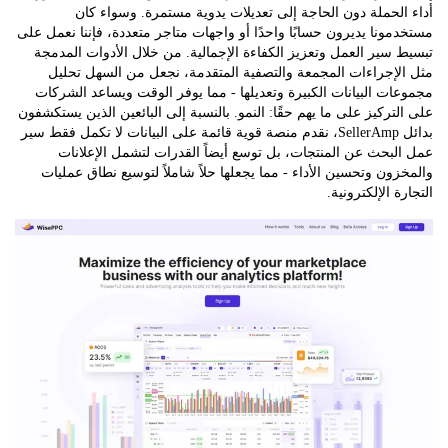
لحملة دون الحاجة إلى تعديلات يدوية مستمرة. وسواء كان
ونا يديرون حسابًا واحدًا أو واجهات متاجر متعددة، فإننا نعمل على
سير العمل وتعزيز الكفاءة الإجمالية. من خلال الأدوات المدمجة
لإجراءات المجمعة والتصفية المتقدمة، نجعل من السهل تحليل
ت البيانات الكبيرة وتعديلها - مما يوفر الوقت ويساعد الشركات
تركيز على ما يهم حقًا: النمو. بالنسبة إلى البائعين الذين يستكشفون
بدائل SellerAmp، نقدم منصة قوية قائمة على البيانات لا تكمل فقط سير
بحث عن المنتجات، بل توسع أيضاً القدرات لتشمل الإعلانات
ون وتحسين الأداء - مما يجعلها حلاً شاملاً لتوسيع نطاق عمليات
 الإلكترونية.