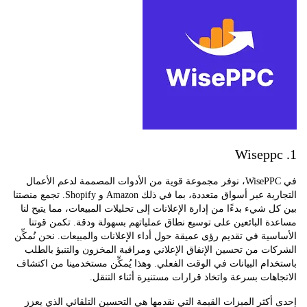
في WisePPC، نوفر مجموعة قوية من الأدوات المصممة لدعم الأعمال
التجارية عبر أسواق متعددة، بما في ذلك Amazon و Shopify. تجمع منصتنا
 شيء بدءًا من إدارة الإعلانات إلى تحليلات المبيعات، مما يتيح لنا
 البائعين على توسيع نطاق عملياتهم بسهولة ودقة. تكمن قوتنا
ية في تقديم رؤى عميقة حول أداء الإعلانات والمبيعات. نحن نُمكِّن
ت من تحسين الإنفاق الإعلاني ومراقبة المخزون والتنبؤ بالطلب
ام البيانات في الوقت الفعلي. وهذا يُمكِّن مستخدمينا من اكتشاف
هات بسرعة واتخاذ قرارات مستنيرة أثناء التنقل.
كثر الميزات القيمة التي نقدمها هي التحسين التلقائي الذي يعزز