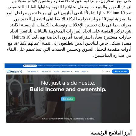
بع المخزون، ومراقبة تغييرات الأسعار، وتحسين قوائم منتجاتهم
 الظهور والمبيعات. بفضل تحليلاتها القوية وحلولها القابلة للتخصيص،
تعد Helium 10 خيارًا شاملاً لبائعي أمازون في أي مرحلة من مراحل البيع.
ما يميز هيليوم 10 هو استخدامه للذكاء الاصطناعي لتشغيل العديد من
، بما في ذلك تحسين الإعلانات وتوصيات الكلمات الرئيسية الآلية.
ركيز المنصة على اتخاذ القرارات المدعومة بالبيانات للبائعين اتخاذ
خيارات مستنيرة بشأن استراتيجية أمازون الخاصة بهم. تُعد Helium 10
بشكل خاص للبائعين الذين يتطلعون إلى تنمية أعمالهم بكفاءة، مع
 متقدمة لتحليل السوق وتحسين الحملات التي تساعدهم على البقاء
ارة المنافسين.
الملامح الرئيسية