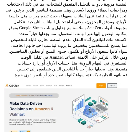
 مزودة بأدوات للتحليل المتعمق للمنتجات، بما في ذلك الاختلافات
ات العملاء ورؤى الأسعار. وهي مصممة للبائعين الذين يرغبون في
قرارات قائمة على البيانات بسهولة، حيث تقدم ميزات مثل حاسبة
ح، ومدقق المخزون، وحتى أداة تحليل البيانات التاريخية. تتكامل
مجموعة أدوات AsinZen بسلاسة مع جداول بيانات Google Sheets وتوفر
ة الوصول إليها عبر الهاتف المحمول، مما يجعلها خياراً متعدد
دامات للبائعين أثناء التنقل. تقدم المنصة تجارب قابلة للتخصيص،
سمح للمستخدمين بتخصيص ما يرونه ليناسب احتياجاتهم الخاصة،
انوا يتتبعون الأرباح أو يقيّمون جدوى المنتج أو يحللون المنافسين.
ومن خلال التركيز على الأتمتة، تساعد AsinZen في تقليل الوقت
رق في المهام اليدوية، مثل حساب الأرباح أو إدارة حسابات
. وهذا يجعلها خياراً جذاباً للبائعين الذين يتطلعون إلى تحسين
هم التجارية بكفاءة، سواء كانوا بائعين جدد أو بائعين ذوي خبرة.