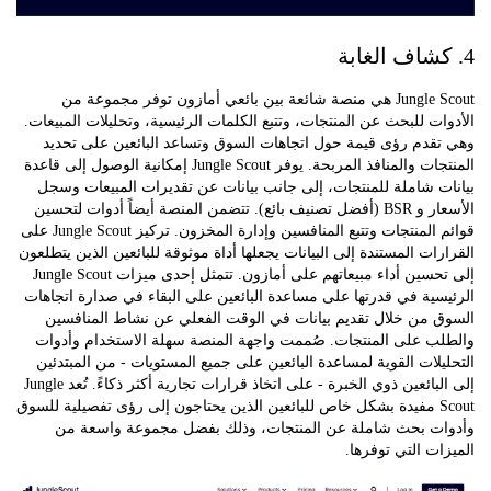
Jungle Scout هي منصة شائعة بين بائعي أمازون توفر مجموعة من
ت للبحث عن المنتجات، وتتبع الكلمات الرئيسية، وتحليلات المبيعات.
قدم رؤى قيمة حول اتجاهات السوق وتساعد البائعين على تحديد
المنتجات والمنافذ المربحة. يوفر Jungle Scout إمكانية الوصول إلى قاعدة
 شاملة للمنتجات، إلى جانب بيانات عن تقديرات المبيعات وسجل
الأسعار و BSR (أفضل تصنيف بائع). تتضمن المنصة أيضاً أدوات لتحسين
قوائم المنتجات وتتبع المنافسين وإدارة المخزون. تركيز Jungle Scout على
ات المستندة إلى البيانات يجعلها أداة موثوقة للبائعين الذين يتطلعون
إلى تحسين أداء مبيعاتهم على أمازون. تتمثل إحدى ميزات Jungle Scout
ية في قدرتها على مساعدة البائعين على البقاء في صدارة اتجاهات
 من خلال تقديم بيانات في الوقت الفعلي عن نشاط المنافسين
ب على المنتجات. صُممت واجهة المنصة سهلة الاستخدام وأدوات
لات القوية لمساعدة البائعين على جميع المستويات - من المبتدئين
إلى البائعين ذوي الخبرة - على اتخاذ قرارات تجارية أكثر ذكاءً. تُعد Jungle
Scout مفيدة بشكل خاص للبائعين الذين يحتاجون إلى رؤى تفصيلية للسوق
ت بحث شاملة عن المنتجات، وذلك بفضل مجموعة واسعة من
ت التي توفرها.