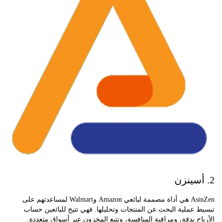
AsinZen هي أداة مصممة لبائعي Amazon وWalmart لمساعدتهم على
عملية البحث عن المنتجات وتحليلها. فهي تتيح للبائعين حساب
ح بدقة، ومراقبة المنافسة، وتتبع المخزون عبر أسواق متعددة.