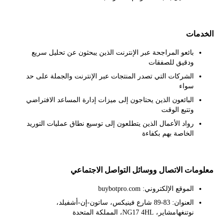
مات
بائعو المراجحة عبر الإنترنت الذين يبحثون عن تحليل سريع
ودقيق للصفقات
الشركات التي تصدر المنتجات عبر الإنترنت والجملة على حد
سواء
البائعون الذين يحتاجون إلى ميزات إدارة المساعد الافتراضي
وتتبع الوقت
رواد الأعمال الذين يتطلعون إلى توسيع نطاق عمليات التوريد
الخاصة بهم بكفاءة
ات الاتصال ووسائل التواصل الاجتماعي
الموقع الإلكتروني: buybotpro.com
العنوان: 83-89 شارع فينيكس، ساتون-إن-أشفيلد،
نوتنغهامشاير، NG17 4HL، المملكة المتحدة