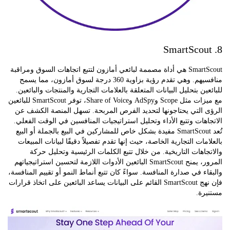
SmartScout هي أداة مصممة لبائعي أمازون لتتبع اتجاهات السوق ومراقبة
منافسيهم. وهي تقدم رؤية بزاوية 360 درجة لسوق أمازون، مما يسمح
ين بتحليل البيانات المتعلقة بالعلامات التجارية والمنتجات والبائعين.
مع ميزات مثل Scope وAdSpy وShare of Voice، توفر SmartScout للبائعين
 التي يحتاجونها لتحديد الفرص المربحة. تسهل المنصة الكشف عن
هات وتتبع الأداء وتحليل استراتيجيات المنافسين في الوقت الفعلي.
تُعد SmartScout مفيدة بشكل خاص للمشاركين في البيع بالجملة أو البيع
مات التجارية الخاصة، حيث إنها تقدم تفصيلاً دقيقًا لبيانات المبيعات
اهات التاريخية. من خلال تتبع الكلمات الرئيسية وتحليل حركة
المرور، يمنح SmartScout البائعين الأدوات اللازمة لتحسين استراتيجياتهم
ء في صدارة المنافسة. سواءً كان تتبع أنماط النمو أو تقييم المنافسة،
فإن نهج SmartScout القائم على البيانات يساعد البائعين على اتخاذ قرارات
ة.