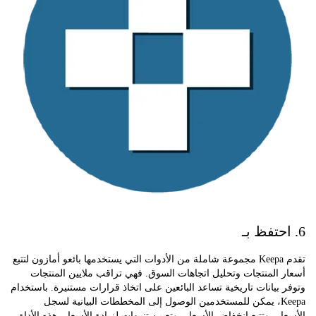
تقدم Keepa مجموعة شاملة من الأدوات التي يستخدمها بائعو أمازون لتتبع
المنتجات وتحليل اتجاهات السوق. فهي تراقب ملايين المنتجات
بيانات تاريخية تساعد البائعين على اتخاذ قرارات مستنيرة. باستخدام
Keepa، يمكن للمستخدمين الوصول إلى المخططات البيانية لسجل
ر، وتتبع انخفاض الأسعار، وتعيين تنبيهات لزيادة الأسعار. هذه الأداة