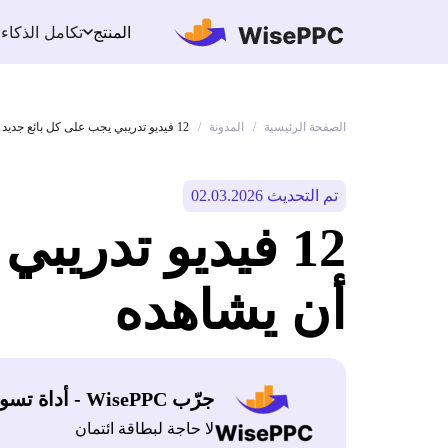
تكامل الذكاء
المنتج
الصفحة الرئيسية
المدونة
/
/
12 فيديو تدريبي يجب على كل بائع جديد في أمازون أن يشاهده
تم التحديث 02.03.2026
12 فيديو تدري
أن يشاهده
جرّب WisePPC - أداة تسويق أمازون
لا حاجة لبطاقة ائتمان